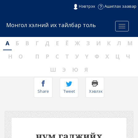
Нэвтрэх
Ашиглах заавар
Монгол хэлний их тайлбар толь
Menu
А
Б
В
Г
Д
Е
Ё
Ж
З
И
К
Л
М
Н
О
П
Р
С
Т
У
Ү
Ф
Х
Ц
Ч
Ш
Э
Ю
Я
Share
Tweet
Хэвлэх
нум галжийх