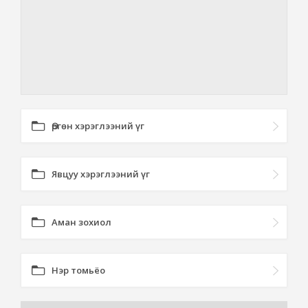
Өргөн хэрэглээний үг
Явцуу хэрэглээний үг
Аман зохиол
Нэр томьёо