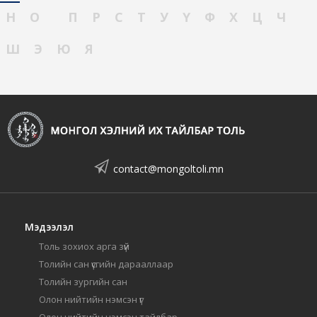
Н
О
П
Р
С
Т
У
Ү
Ф
Х
Ц
Ч
Ш
Э
Ю
Я
contact@mongoltoli.mn
Мэдээлэл
Толь зохиох арга зүй
Толийн сан үсгийн дарааллаар
Толийн зургийн сан
Олон нийтийн нэмсэн үг
Олон нийтийн нэмсэн тайлбар