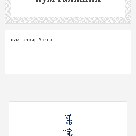
нум галжир болох
ᠨᠤᠮᠤ ᠭᠠᠯᠵᠢᠶᠬᠤ