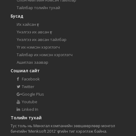
Тайлбар толийн тухай
Бусад
Их хайсан үг
Үнэлгээ их авсан үг
Үнэлгээ их авсан тайлбар
Үг их нэмсэн хэрэглэгч
Тайлбар их нэмсэн хэрэглэгч
Ашиглах заавар
Сошиал сайт
Facebook
Twitter
Google Plus
Youtube
Linked In
Толийн тухай
Тус толь нь Мөнхгал компанийн зөвшөөрлөөр монгол
бичгийн 'Menksoft 2012' үсгийн тиг хэрэглэж байна.