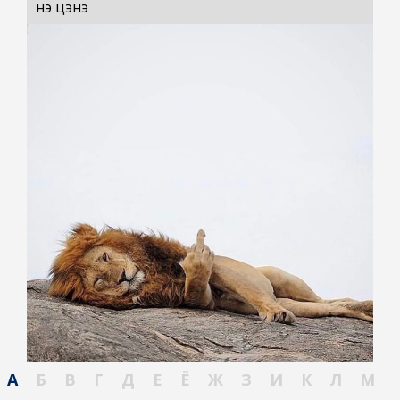
үнэ цэнэ
А
Б
В
Г
Д
Е
Ё
Ж
З
И
К
Л
М