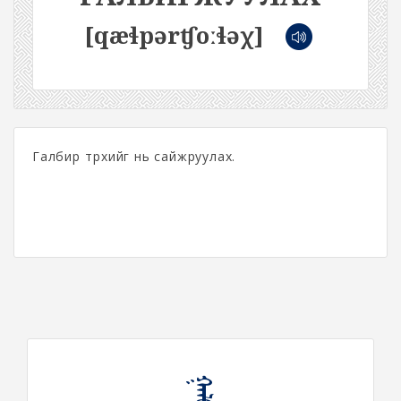
[qæɬpərʧoːɬəχ]
Галбир төрхийг нь сайжруулах.