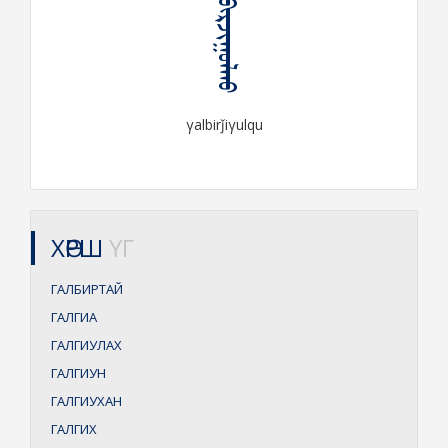
ᠭᠠᠯᠪᠢᠷᠵᠢᠭᠤᠯᠬᠤ
γalbirǰiγulqu
ХӨРШ
ҮГ
ГАЛБИРТАЙ
ГАЛГИА
ГАЛГИУЛАХ
ГАЛГИУН
ГАЛГИУХАН
ГАЛГИХ