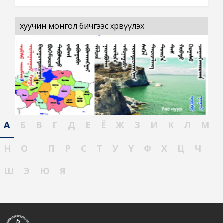
хуучин монгол бичгээс хөрвүүлэх
А
Б
В
Г
Д
Е
Ё
Ж
З
И
К
Л
М
Н
О
П
Р
С
Т
У
Ү
Ф
Х
Ц
Ч
Ш
Э
Ю
Я