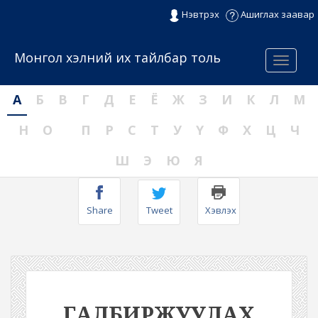
Нэвтрэх
Ашиглах заавар
Монгол хэлний их тайлбар толь
Menu
А
Б
В
Г
Д
Е
Ё
Ж
З
И
К
Л
М
Н
О
П
Р
С
Т
У
Ү
Ф
Х
Ц
Ч
Ш
Э
Ю
Я
Share
Tweet
Хэвлэх
ГАЛБИРЖУУЛАХ