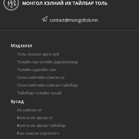
contact@mongoltoli.mn
Мэдээлэл
Толь зохиох арга зүй
Толийн сан үсгийн дарааллаар
Толийн зургийн сан
Олон нийтийн нэмсэн үг
Олон нийтийн нэмсэн тайлбар
Тайлбар толийн тухай
Бусад
Их хайсан үг
Үнэлгээ их авсан үг
Үнэлгээ их авсан тайлбар
Үг их нэмсэн хэрэглэгч