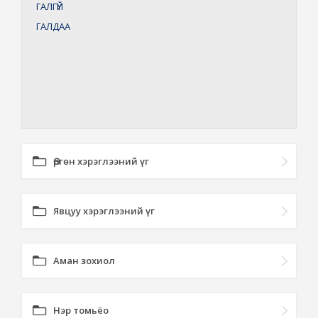
ГАЛГҮЙ
ГАЛДАА
Өргөн хэрэглээний үг
Явцуу хэрэглээний үг
Аман зохиол
Нэр томьёо