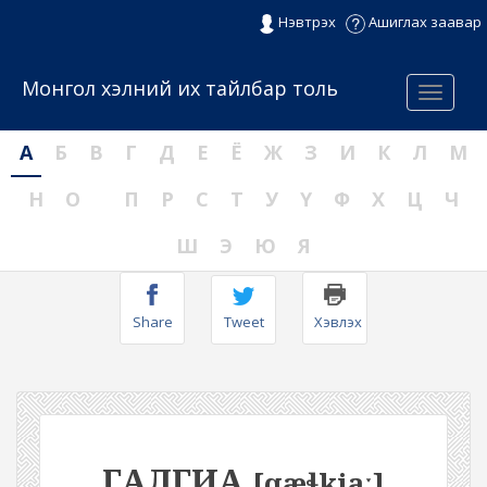
Нэвтрэх
Ашиглах заавар
Монгол хэлний их тайлбар толь
Menu
А
Б
В
Г
Д
Е
Ё
Ж
З
И
К
Л
М
Н
О
П
Р
С
Т
У
Ү
Ф
Х
Ц
Ч
Ш
Э
Ю
Я
Share
Tweet
Хэвлэх
ГАЛГИА
[qæɬkiaː]