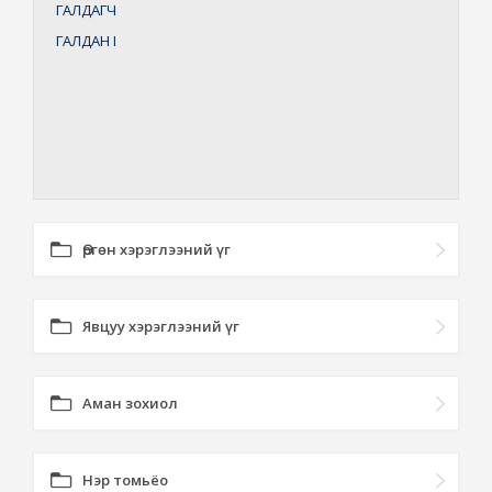
ГАЛДАГЧ
ГАЛДАН
I
Өргөн хэрэглээний үг
Явцуу хэрэглээний үг
Аман зохиол
Нэр томьёо