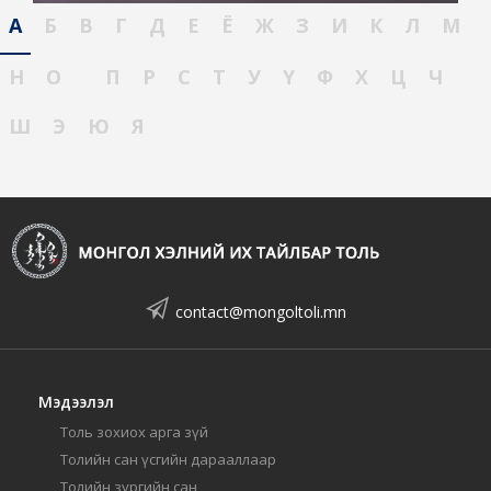
А
Б
В
Г
Д
Е
Ё
Ж
З
И
К
Л
М
Н
О
П
Р
С
Т
У
Ү
Ф
Х
Ц
Ч
Ш
Э
Ю
Я
contact@mongoltoli.mn
Мэдээлэл
Толь зохиох арга зүй
Толийн сан үсгийн дарааллаар
Толийн зургийн сан