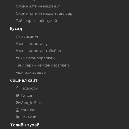
Олон нийтийн нэмсэн үг
Олон нийтийн нэмсэн тайлбар
Тайлбар толийн тухай
Бусад
Их хайсан үг
Үнэлгээ их авсан үг
Үнэлгээ их авсан тайлбар
Үг их нэмсэн хэрэглэгч
Тайлбар их нэмсэн хэрэглэгч
Ашиглах заавар
Сошиал сайт
Facebook
Twitter
Google Plus
Youtube
Linked In
Толийн тухай