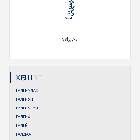
ᠭᠠᠯᠭᠢᠶ᠎ᠠ
γalgiy-a
ХӨРШ
ҮГ
ГАЛГИУЛАХ
ГАЛГИУН
ГАЛГИУХАН
ГАЛГИХ
ГАЛГҮЙ
ГАЛДАА