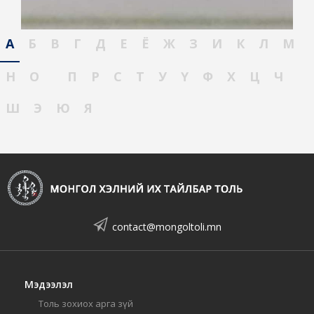
А
Б
В
Г
Д
Е
Ё
Ж
З
И
К
Л
М
Н
О
П
Р
С
Т
У
Ү
Ф
Х
Ц
Ч
Ш
Э
Ю
Я
contact@mongoltoli.mn
Мэдээлэл
Толь зохиох арга зүй