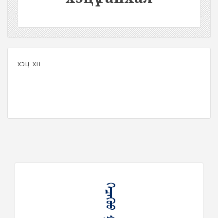
хэцүү хүн
ᠬᠡᠴᠡᠭᠦᠦ ᠭᠠᠶᠢᠬᠠᠯ