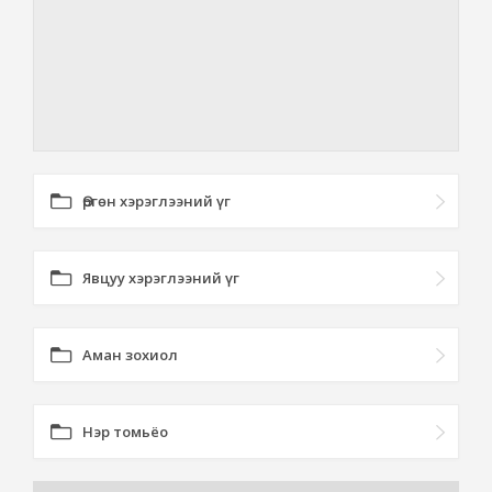
Өргөн хэрэглээний үг
Явцуу хэрэглээний үг
Аман зохиол
Нэр томьёо