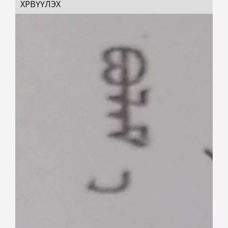
ХӨРВҮҮЛЭХ