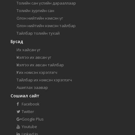
Толийн сан үсгийн дарааллаар
Толийн зургийн сан
Олон нийтийн нэмсэн үг
Олон нийтийн нэмсэн тайлбар
Тайлбар толийн тухай
Бусад
Их хайсан үг
Үнэлгээ их авсан үг
Үнэлгээ их авсан тайлбар
Үг их нэмсэн хэрэглэгч
Тайлбар их нэмсэн хэрэглэгч
Ашиглах заавар
Сошиал сайт
Facebook
Twitter
Google Plus
Youtube
Linked In