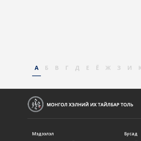
А
Б
В
Г
Д
Е
Ё
Ж
З
И
Мэдээлэл
Бусад