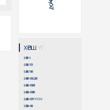
ХӨРШ
ҮГ
БӨӨМ
II
БӨӨМЛӨГ
БӨӨМЛӨХ
БӨӨМНӨЛДӨХ
БӨӨМНӨРӨЛ
БӨӨМНӨРӨХ
БӨӨМНӨРҮҮЛЭХ
БӨӨМНӨХ