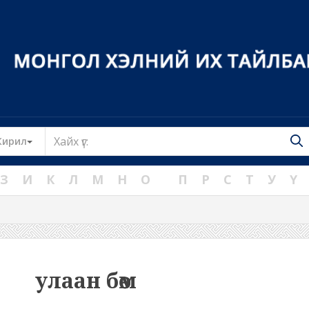
Toggle Dropdown
Кирил
З
И
К
Л
М
Н
О
П
Р
С
Т
У
Ү
улаан бөөм