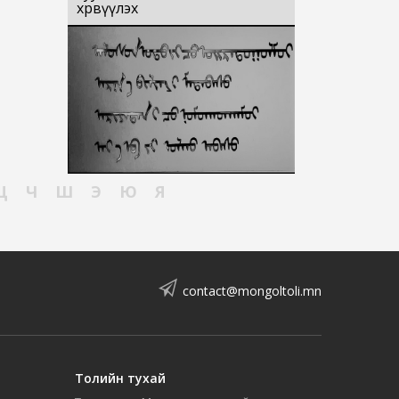
хөрвүүлэх
Ц
Ч
Ш
Э
Ю
Я
contact@mongoltoli.mn
Толийн тухай