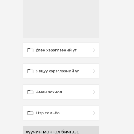
Өргөн хэрэглээний үг
Явцуу хэрэглээний үг
Аман зохиол
Нэр томьёо
хуучин монгол бичгээс