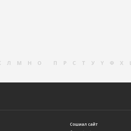
К
Л
М
Н
О
П
Р
С
Т
У
Ү
Ф
Х
Сошиал сайт