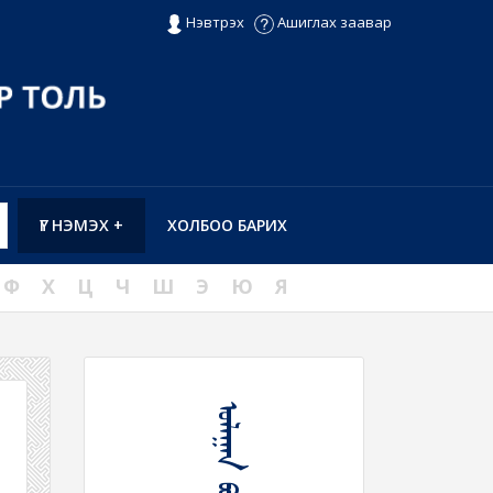
Нэвтрэх
Ашиглах заавар
ҮГ НЭМЭХ +
ХОЛБОО БАРИХ
Ф
Х
Ц
Ч
Ш
Э
Ю
Я
ᠤᠯᠠᠭᠠᠨ ᠪᠥᠭᠡᠮ