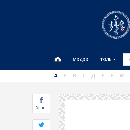
МЭДЭЭ
ТОЛЬ
А
Б
В
Г
Д
Е
Ё
Ж
Share