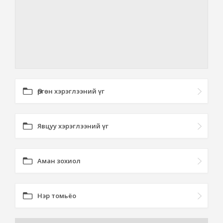
Өргөн хэрэглээний үг
Явцуу хэрэглээний үг
Аман зохиол
Нэр томьёо