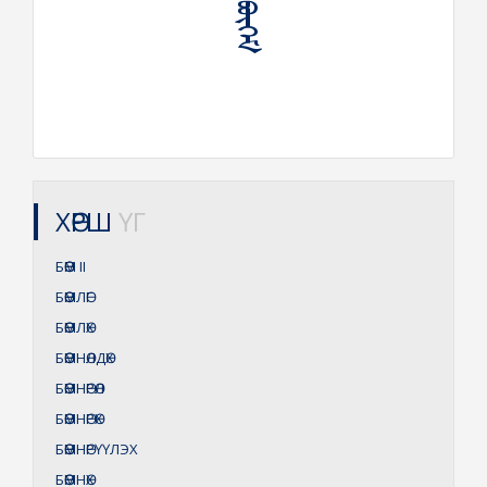
ХӨРШ
ҮГ
БӨӨМ
II
БӨӨМЛӨГ
БӨӨМЛӨХ
БӨӨМНӨЛДӨХ
БӨӨМНӨРӨЛ
БӨӨМНӨРӨХ
БӨӨМНӨРҮҮЛЭХ
БӨӨМНӨХ