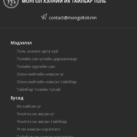
contact@mongoltoli.mn
Мэдээлэл
Толь зохиох арга зүй
Толийн сан үсгийн дарааллаар
Толийн зургийн сан
Олон нийтийн нэмсэн үг
Олон нийтийн нэмсэн тайлбар
Тайлбар толийн тухай
Бусад
Их хайсан үг
Үнэлгээ их авсан үг
Үнэлгээ их авсан тайлбар
Үг их нэмсэн хэрэглэгч
Тайлбар их нэмсэн хэрэглэгч