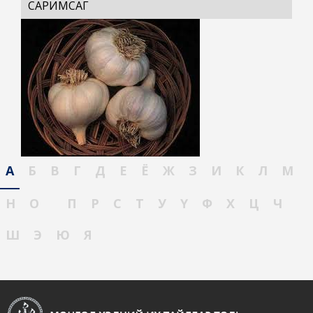
САРИМСАГ
А
Б
В
Г
Д
Е
Ё
Ж
З
И
К
Л
М
Н
О
П
Р
С
Т
У
Ү
Ф
Х
Ц
Ч
Ш
Э
Ю
Я