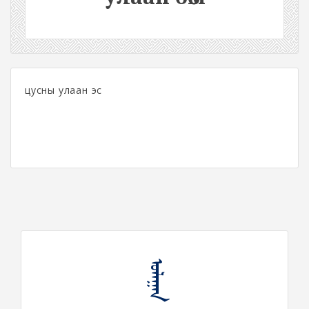
цусны улаан эс
ᠤᠯᠠᠭᠠᠨ ᠪᠥᠭᠡᠮ