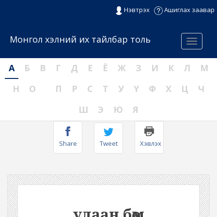
Нэвтрэх
Ашиглах заавар
Монгол хэлний их тайлбар толь
Menu
А
Б
В
Г
Д
Е
Ё
Ж
З
И
К
Л
М
Н
О
П
Р
С
Т
У
Ү
Ф
Х
Ц
Ч
Ш
Э
Ю
Я
Share
Tweet
Хэвлэх
улаан бөөм