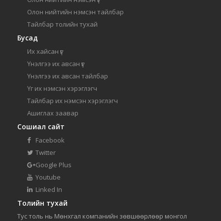
Олон нийтийн нэмсэн тайлбар
Тайлбар толийн тухай
Бусад
Их хайсан үг
Үнэлгээ их авсан үг
Үнэлгээ их авсан тайлбар
Үг их нэмсэн хэрэглэгч
Тайлбар их нэмсэн хэрэглэгч
Ашиглах заавар
Сошиал сайт
Facebook
Twitter
Google Plus
Youtube
Linked In
Толийн тухай
Тус толь нь Мөнхгал компанийн зөвшөөрлөөр монгол