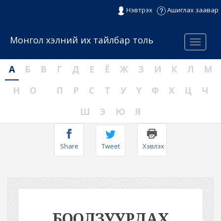
Нэвтрэх
Ашиглах заавар
Монгол хэлний их тайлбар толь
Menu
А
Б
В
Г
Д
Е
Ё
Ж
З
И
К
Л
М
Н
О
П
Р
С
Т
У
Ү
Ф
Х
Ц
Ч
Ш
Э
Ю
Я
Share
Tweet
Хэвлэх
БООЛЗУУРДАХ