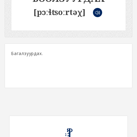
[pɔːɬʦoːrtəχ]
Багалзуурдах.