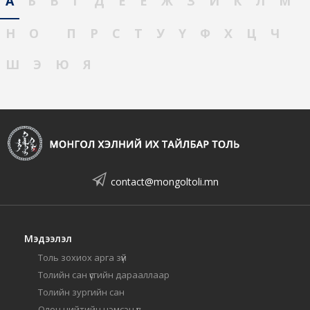
А
Б
В
Г
Д
Е
Ё
Ж
З
И
К
Л
М
Н
О
П
Р
С
Т
У
Ү
Ф
Х
Ц
Ч
Ш
Э
Ю
Я
contact@mongoltoli.mn
Мэдээлэл
Толь зохиох арга зүй
Толийн сан үсгийн дарааллаар
Толийн зургийн сан
Олон нийтийн нэмсэн үг