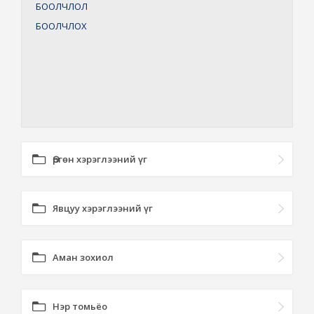
БООЛЧЛОЛ
БООЛЧЛОХ
Өргөн хэрэглээний үг
Явцуу хэрэглээний үг
Аман зохиол
Нэр томьёо