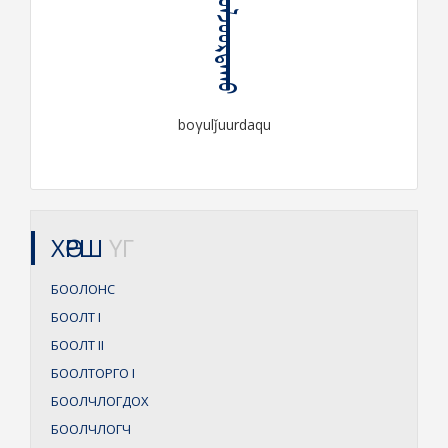
ᠪᠣᠭᠤᠯᠵᠤᠤᠷᠳᠠᠬᠤ
boγulǰuurdaqu
ХӨРШ
ҮГ
БООЛОНС
БООЛТ
I
БООЛТ
II
БООЛТОРГО
I
БООЛЧЛОГДОХ
БООЛЧЛОГЧ