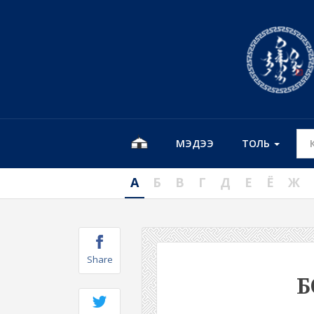
МЭДЭЭ
ТОЛЬ
А
Б
В
Г
Д
Е
Ё
Ж
Share
Б