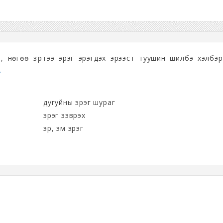
й, нөгөө үзүүртээ эрэг эрэгдэх эрээст туушин шилбэ хэлбэ
.
дугуйны эрэг шураг
эрэг зэврэх
эр, эм эрэг