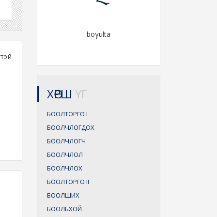
boγulta
ртэй
ХӨРШ
ҮГ
БООЛТОРГО
I
БООЛЧЛОГДОХ
БООЛЧЛОГЧ
БООЛЧЛОЛ
БООЛЧЛОХ
БООЛТОРГО
II
БООЛШИХ
БООЛЬХОЙ