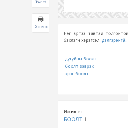
Tweet
Хэвлэх
Нэг үзүүртээ тавтай толгойто
бэхлэгч хэрэгсэл:
дэлгэрэнгүй..
дугуйны боолт
боолт зэврэх
эрэг боолт
Ижил үг:
БООЛТ
I