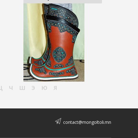
Ц
Ч
Ш
Э
Ю
Я
contact@mongoltoli.mn