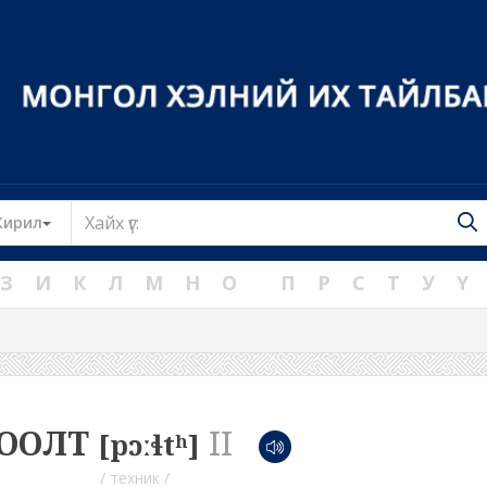
Toggle Dropdown
Кирил
З
И
К
Л
М
Н
О
П
Р
С
Т
У
Ү
ООЛТ
II
[pɔːɬtʰ]
/ техник /