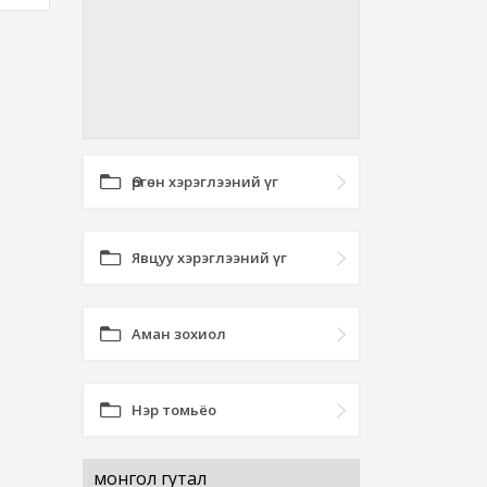
Өргөн хэрэглээний үг
Явцуу хэрэглээний үг
Аман зохиол
Нэр томьёо
монгол гутал