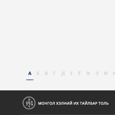
А
Б
В
Г
Д
Е
Ё
Ж
З
И