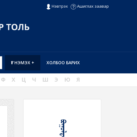
Нэвтрэх
Ашиглах заавар
ҮГ НЭМЭХ +
ХОЛБОО БАРИХ
Ф
Х
Ц
Ч
Ш
Э
Ю
Я
ᠪᠣᠭᠤᠯᠲᠠ