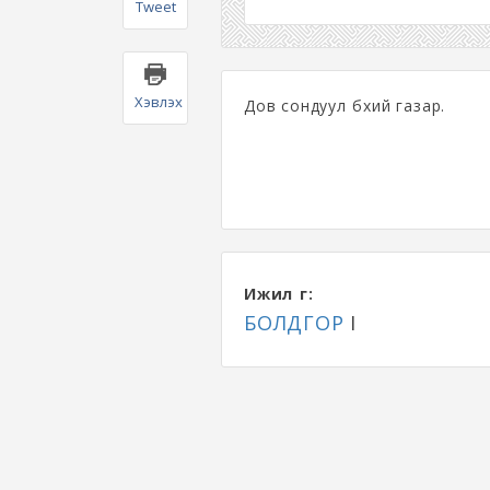
Tweet
Хэвлэх
Дов сондуул бүхий газар.
Ижил үг:
БОЛДГОР
I