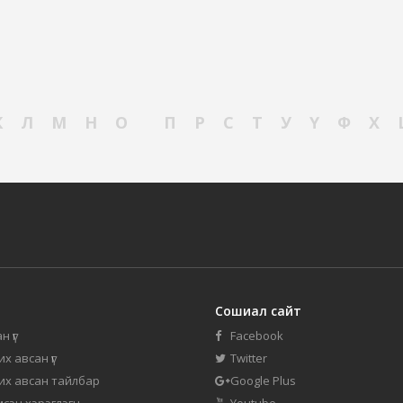
К
Л
М
Н
О
П
Р
С
Т
У
Ү
Ф
Х
Сошиал сайт
н үг
Facebook
их авсан үг
Twitter
 их авсан тайлбар
Google Plus
мсэн хэрэглэгч
Youtube