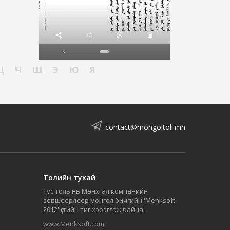
Ц
Ч
Ш
Э
Ю
Я
contact@mongoltoli.mn
Толийн тухай
Тус толь нь Мөнхгал компанийн
зөвшөөрлөөр монгол бичгийн 'Menksoft
2012' үсгийн тиг хэрэглэж байна.
www.Menksoft.com