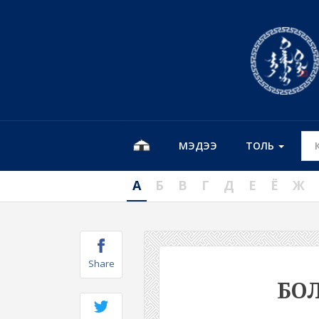
МЭДЭЭ
ТОЛЬ
А
Б
В
Г
Д
Е
Ё
Ж
Share
БО