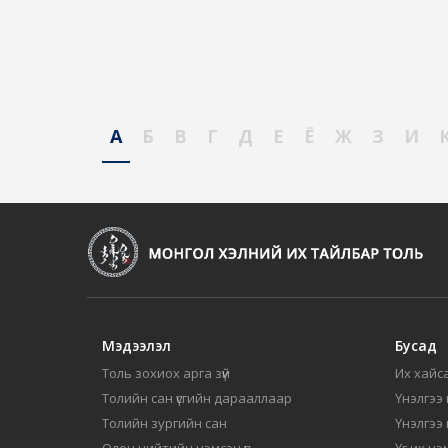
А
Б
В
Г
Д
Е
Ё
Ж
З
И
Мэдээлэл
Бусад
Толь зохиох арга зүй
Их хайса
Толийн сан үсгийн дарааллаар
Үнэлгээ 
Толийн зургийн сан
Үнэлгээ
Олон нийтийн нэмсэн үг
Үг их нэ