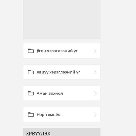
Өргөн хэрэглээний үг
Явцуу хэрэглээний үг
Аман зохиол
Нэр томьёо
ХӨРВҮҮЛЭХ