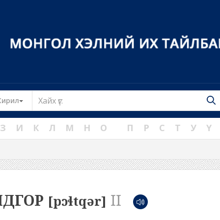
Toggle Dropdown
Кирил
З
И
К
Л
М
Н
О
П
Р
С
Т
У
Ү
ЛДГОР
II
[pɔɬtqər]