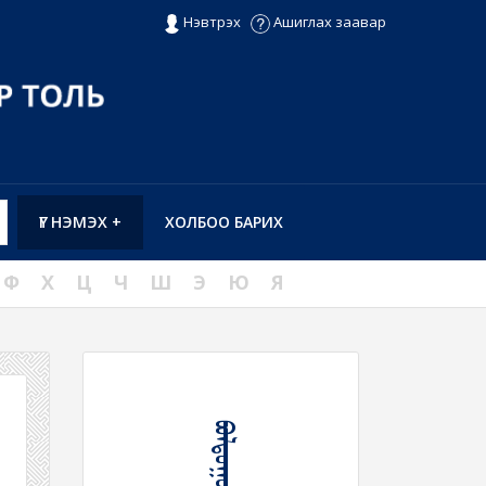
Нэвтрэх
Ашиглах заавар
ҮГ НЭМЭХ +
ХОЛБОО БАРИХ
Ф
Х
Ц
Ч
Ш
Э
Ю
Я
ᠪᠣᠯᠳᠤᠭᠤᠷ