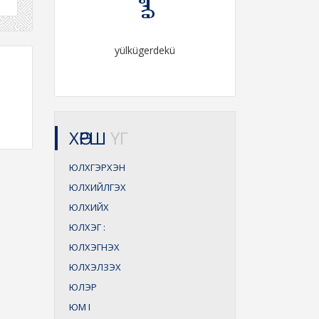
yülkügerdekü
ХӨРШ
ҮГ
ЮЛХГЭРХЭН
ЮЛХИЙЛГЭХ
ЮЛХИЙХ
ЮЛХЭГ
:
ЮЛХЭГНЭХ
ЮЛХЭЛЗЭХ
ЮЛЭР
ЮМ
I