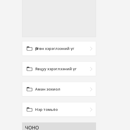
Өргөн хэрэглээний үг
Явцуу хэрэглээний үг
Аман зохиол
Нэр томьёо
ЧОНО