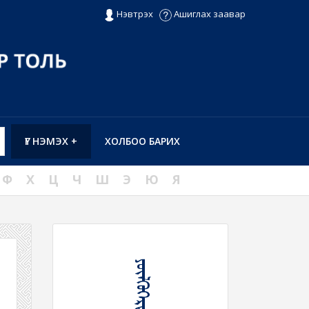
Нэвтрэх
Ашиглах заавар
ҮГ НЭМЭХ +
ХОЛБОО БАРИХ
Ф
Х
Ц
Ч
Ш
Э
Ю
Я
ᠶᠦᠯᠬᠦᠭᠡᠷᠳᠡᠬᠦ