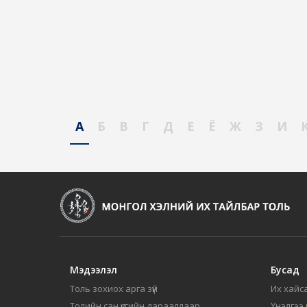
А
Б
В
Г
Д
Е
Ё
Ж
З
И
Мэдээлэл
Бусад
Толь зохиох арга зүй
Их хайса
Толийн сан үсгийн дарааллаар
Үнэлгээ 