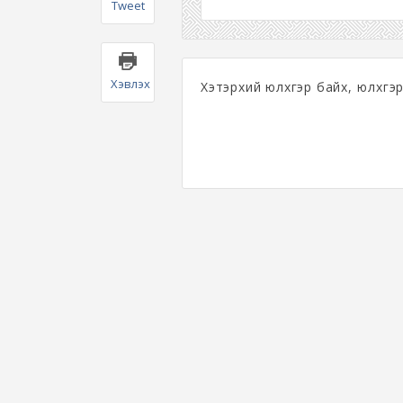
Tweet
Хэвлэх
Хэтэрхий юлхгэр байх, юүлхгэ