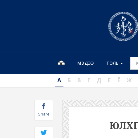
МЭДЭЭ
ТОЛЬ
А
Б
В
Г
Д
Е
Ё
Ж
Share
ЮЛХ