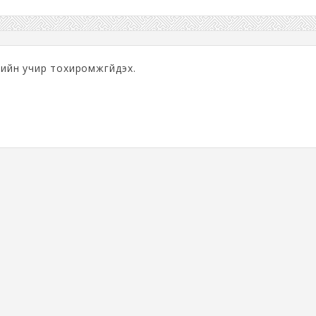
рийн учир тохиромжгүйдэх.