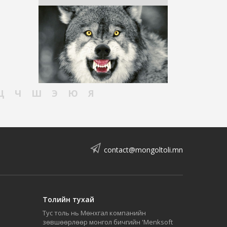
Ц
Ч
Ш
Э
Ю
Я
contact@mongoltoli.mn
Толийн тухай
Тус толь нь Мөнхгал компанийн
зөвшөөрлөөр монгол бичгийн 'Menksoft