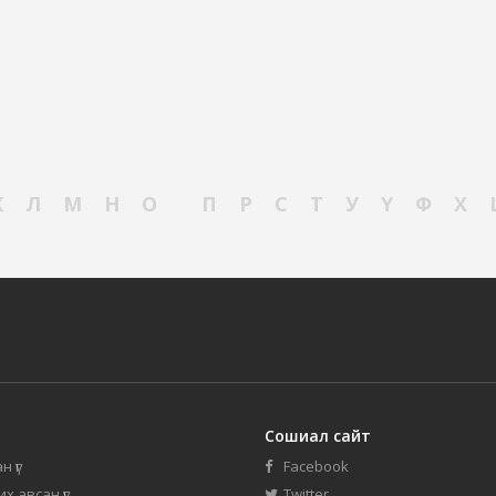
К
Л
М
Н
О
П
Р
С
Т
У
Ү
Ф
Х
Сошиал сайт
н үг
Facebook
их авсан үг
Twitter