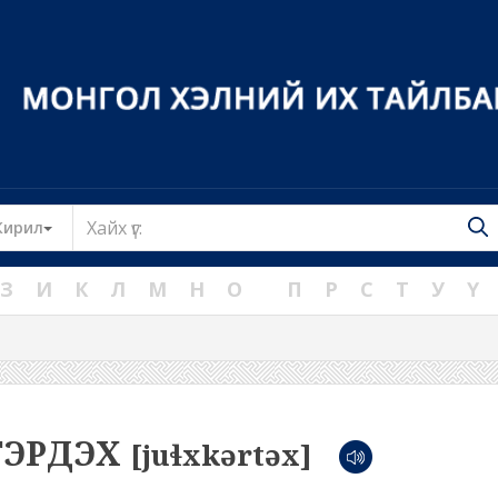
Toggle Dropdown
Кирил
З
И
К
Л
М
Н
О
П
Р
С
Т
У
Ү
ГЭРДЭХ
[juɬxkərtəx]