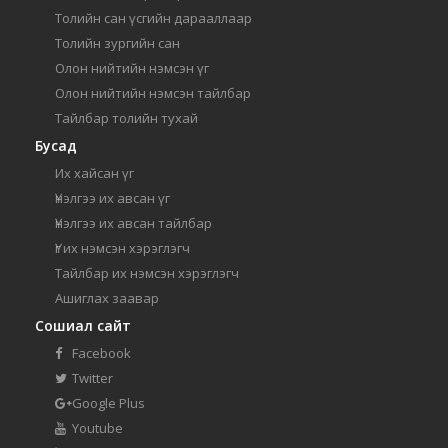
Толийн сан үсгийн дарааллаар
Толийн зургийн сан
Олон нийтийн нэмсэн үг
Олон нийтийн нэмсэн тайлбар
Тайлбар толийн тухай
Бусад
Их хайсан үг
Үнэлгээ их авсан үг
Үнэлгээ их авсан тайлбар
Үг их нэмсэн хэрэглэгч
Тайлбар их нэмсэн хэрэглэгч
Ашиглах заавар
Сошиал сайт
Facebook
Twitter
Google Plus
Youtube