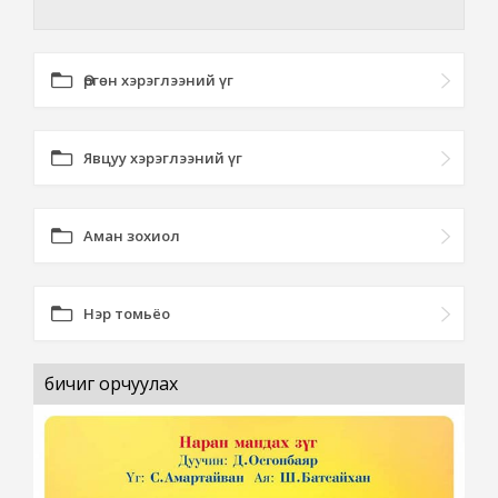
Өргөн хэрэглээний үг
Явцуу хэрэглээний үг
Аман зохиол
Нэр томьёо
бичиг орчуулах