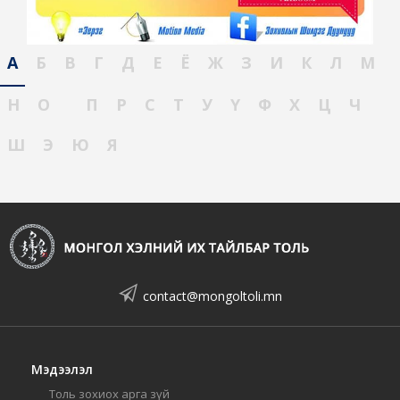
А
Б
В
Г
Д
Е
Ё
Ж
З
И
К
Л
М
Н
О
П
Р
С
Т
У
Ү
Ф
Х
Ц
Ч
Ш
Э
Ю
Я
contact@mongoltoli.mn
Мэдээлэл
Толь зохиох арга зүй