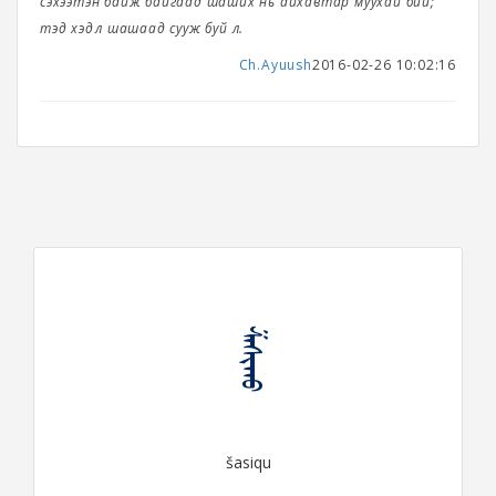
сэхээтэн байж байгаад шаших нь айхавтар муухай бий;
тэд хэдүүл шашаад сууж буй л.
Ch.Ayuush
2016-02-26 10:02:16
ᠱᠠᠰᠢᠬᠤ
šasiqu