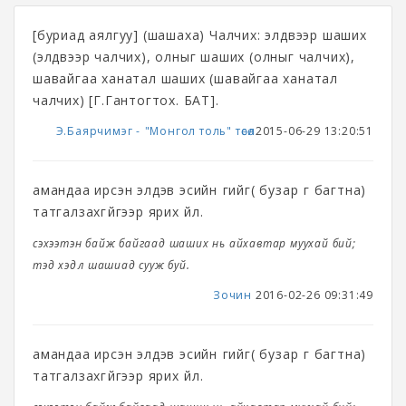
[буриад аялгуу] (шашаха) Чалчих: элдвээр шаших
(элдвээр чалчих), олныг шаших (олныг чалчих),
шавайгаа ханатал шаших (шавайгаа ханатал
чалчих) [Г.Гантогтох. БAT].
Э.Баярчимэг - ᠌᠌"Монгол толь" төсөл
2015-06-29 13:20:51
амандаа ирсэн элдэв эсийн үгийг( бузар үг багтна)
татгалзахгүйгээр ярих үйл.
сэхээтэн байж байгаад шаших нь айхавтар муухай бий;
тэд хэдүүл шашиад сууж буй.
Зочин
2016-02-26 09:31:49
амандаа ирсэн элдэв эсийн үгийг( бузар үг багтна)
татгалзахгүйгээр ярих үйл.