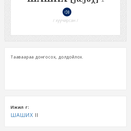
/ хуучирсан /
Тааваараа донгосох, долдойлох.
Ижил үг:
ШАШИХ
II