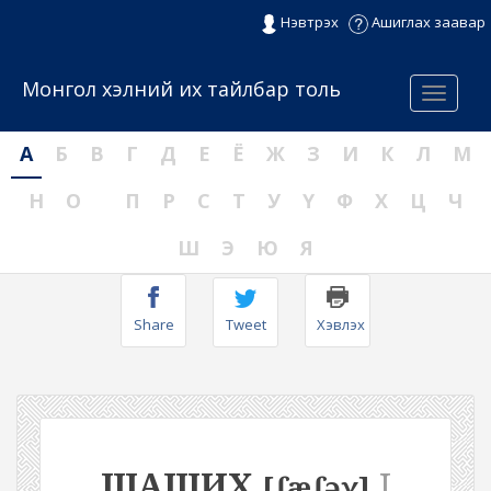
Нэвтрэх
Ашиглах заавар
Монгол хэлний их тайлбар толь
Menu
А
Б
В
Г
Д
Е
Ё
Ж
З
И
К
Л
М
Н
О
П
Р
С
Т
У
Ү
Ф
Х
Ц
Ч
Ш
Э
Ю
Я
Share
Tweet
Хэвлэх
ШАШИХ
I
[ʃæʃəχ]