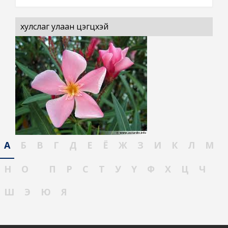
хулслаг улаан цэгцүүхэй
А
Б
В
Г
Д
Е
Ё
Ж
З
И
К
Л
М
Н
О
П
Р
С
Т
У
Ү
Ф
Х
Ц
Ч
Ш
Э
Ю
Я