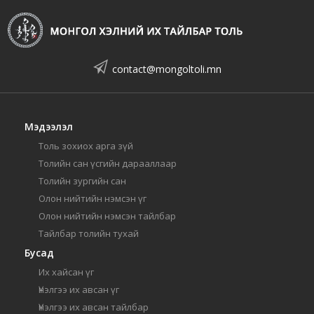
contact@mongoltoli.mn
Мэдээлэл
Толь зохиох арга зүй
Толийн сан үсгийн дарааллаар
Толийн зургийн сан
Олон нийтийн нэмсэн үг
Олон нийтийн нэмсэн тайлбар
Тайлбар толийн тухай
Бусад
Их хайсан үг
Үнэлгээ их авсан үг
Үнэлгээ их авсан тайлбар