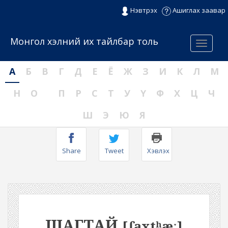
Нэвтрэх
Ашиглах заавар
Монгол хэлний их тайлбар толь
Menu
А
Б
В
Г
Д
Е
Ё
Ж
З
И
К
Л
М
Н
О
П
Р
С
Т
У
Ү
Ф
Х
Ц
Ч
Ш
Э
Ю
Я
Share
Tweet
Хэвлэх
ШАГТАЙ
[ʃaxtʰæː]