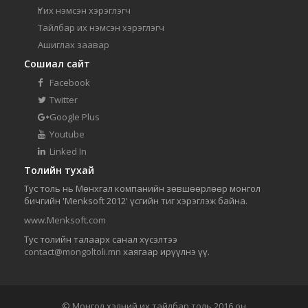
Үг их нэмсэн хэрэглэгч
Тайлбар их нэмсэн хэрэглэгч
Ашиглах заавар
Сошиал сайт
Facebook
Twitter
Google Plus
Youtube
Linked In
Толийн тухай
Тус толь нь Мөнхгал компанийн зөвшөөрлөөр монгол
бичгийн 'Menksoft 2012' үсгийн тиг хэрэглэж байна.
www.Menksoft.com
Тус толийн талаарх санал хүсэлтээ
contact@mongoltoli.mn
хаягаар ирүүлнэ үү.
© Монгол хэлний их тайлбар толь 2016 он