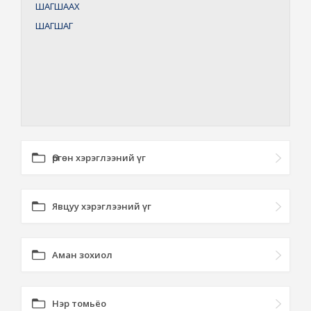
ШАГШААХ
ШАГШАГ
Өргөн хэрэглээний үг
Явцуу хэрэглээний үг
Аман зохиол
Нэр томьёо