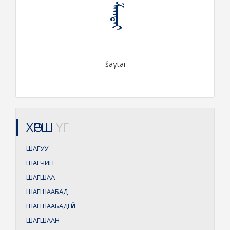
ᠱᠠᠭᠲᠠᠢ
šaγtai
ХӨРШ
ҮГ
ШАГУУ
ШАГЧИН
ШАГШАА
ШАГШААБАД
ШАГШААБАДГҮЙ
ШАГШААН