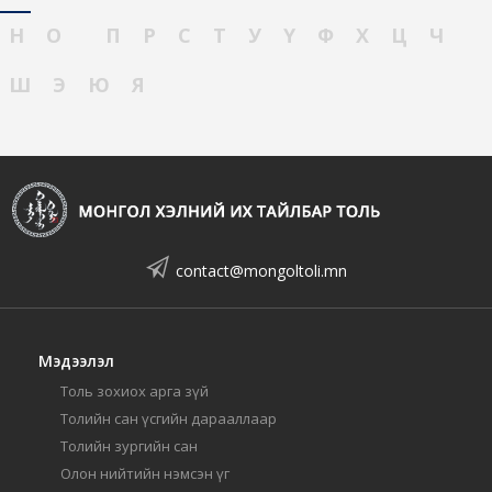
Н
О
П
Р
С
Т
У
Ү
Ф
Х
Ц
Ч
Ш
Э
Ю
Я
contact@mongoltoli.mn
Мэдээлэл
Толь зохиох арга зүй
Толийн сан үсгийн дарааллаар
Толийн зургийн сан
Олон нийтийн нэмсэн үг