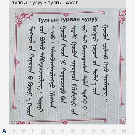
тулгын чулуу ~ тулгын хасаг
А
Б
В
Г
Д
Е
Ё
Ж
З
И
К
Л
М