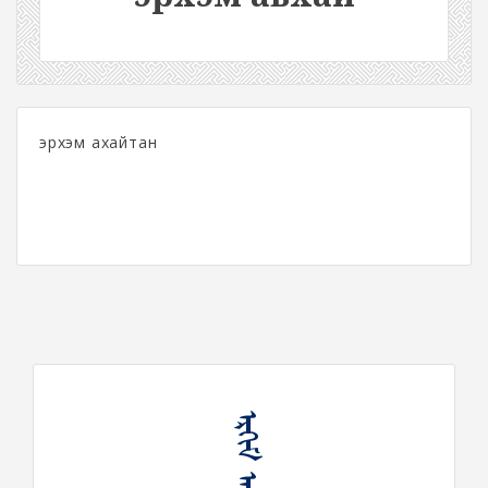
эрхэм ахайтан
ᠡᠷᠬᠢᠮ ᠠᠪᠠᠬᠠᠶ