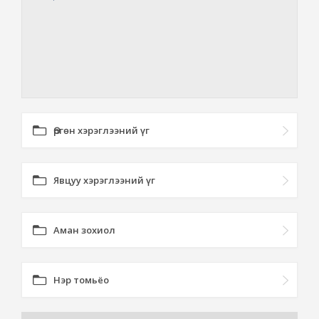
Өргөн хэрэглээний үг
Явцуу хэрэглээний үг
Аман зохиол
Нэр томьёо