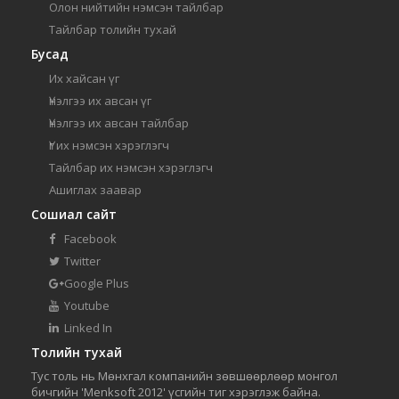
Олон нийтийн нэмсэн тайлбар
Тайлбар толийн тухай
Бусад
Их хайсан үг
Үнэлгээ их авсан үг
Үнэлгээ их авсан тайлбар
Үг их нэмсэн хэрэглэгч
Тайлбар их нэмсэн хэрэглэгч
Ашиглах заавар
Сошиал сайт
Facebook
Twitter
Google Plus
Youtube
Linked In
Толийн тухай
Тус толь нь Мөнхгал компанийн зөвшөөрлөөр монгол
бичгийн 'Menksoft 2012' үсгийн тиг хэрэглэж байна.