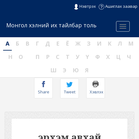
Нэвтрэх
Ашиглах заавар
Монгол хэлний их тайлбар толь
Menu
А
Б
В
Г
Д
Е
Ё
Ж
З
И
К
Л
М
Н
О
П
Р
С
Т
У
Ү
Ф
Х
Ц
Ч
Ш
Э
Ю
Я
Share
Tweet
Хэвлэх
эрхэм авхай