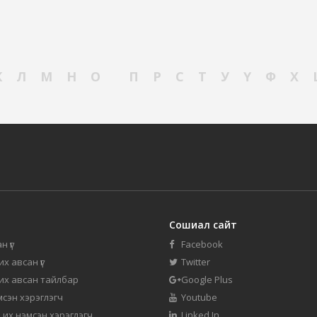
К
Л
М
Н
О
П
Р
С
Т
У
Ү
Ф
Х
Сошиал сайт
н үг
Facebook
их авсан үг
Twitter
 их авсан тайлбар
Google Plus
мсэн хэрэглэгч
Youtube
 их нэмсэн хэрэглэгч
Linked In