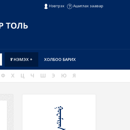
Нэвтрэх
Ашиглах заавар
ҮГ НЭМЭХ +
ХОЛБОО БАРИХ
Ф
Х
Ц
Ч
Ш
Э
Ю
Я
ᠭᠣᠸᠠᠮᠢᠶᠠᠨ ᠤ ᠼᠧᠭᠡ