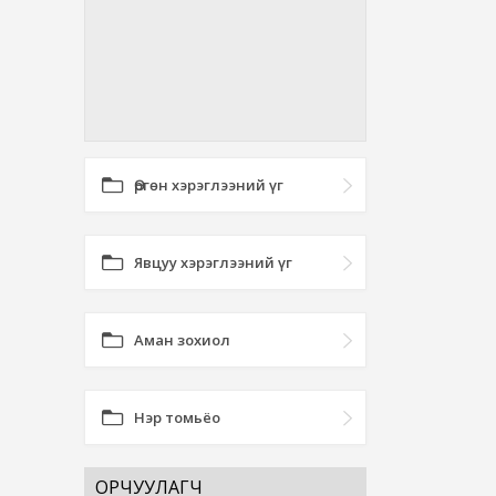
Өргөн хэрэглээний үг
Явцуу хэрэглээний үг
Аман зохиол
Нэр томьёо
ОРЧУУЛАГЧ