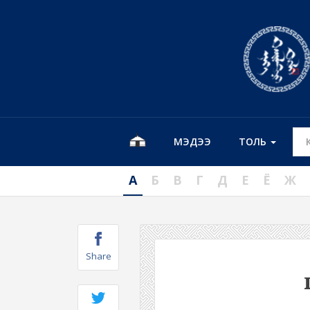
МЭДЭЭ
ТОЛЬ
А
Б
В
Г
Д
Е
Ё
Ж
Share