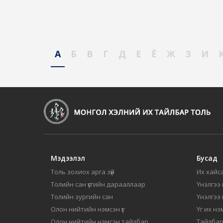
А
Б
В
Г
Д
Е
Ё
Ж
З
И
Мэдээлэл
Бусад
Толь зохиох арга зүй
Их хайса
Толийн сан үсгийн дарааллаар
Үнэлгээ 
Толийн зургийн сан
Үнэлгээ
Олон нийтийн нэмсэн үг
Үг их нэ
Олон нийтийн нэмсэн тайлбар
Тайлбар