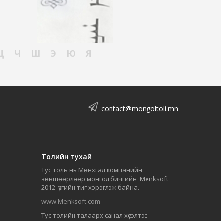
Ц
Ч
Ш
Э
Ю
Я
contact@mongoltoli.mn
Толийн тухай
Тус толь нь Мөнхгал компанийн
зөвшөөрлөөр монгол бичгийн 'Menksoft
2012' үсгийн тиг хэрэглэж байна.
www.Menksoft.com
Тус толийн талаарх санал хүсэлтээ