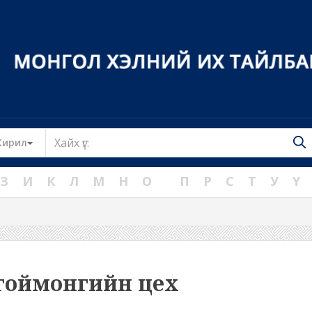
Toggle Dropdown
Кирил
З
И
К
Л
М
Н
О
П
Р
С
Т
У
Ү
гоймонгийн цех