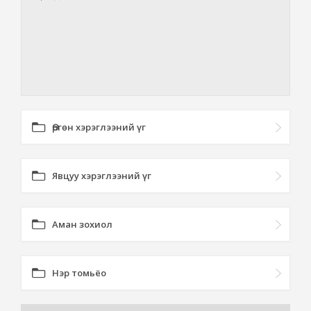
Өргөн хэрэглээний үг
Явцуу хэрэглээний үг
Аман зохиол
Нэр томьёо