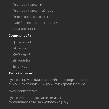
Үнэлгээ их авсан үг
Үнэлгээ их авсан тайлбар
Үг их нэмсэн хэрэглэгч
Тайлбар их нэмсэн хэрэглэгч
Ашиглах заавар
Сошиал сайт
Facebook
Twitter
Google Plus
Youtube
Linked In
Толийн тухай
Тус толь нь Мөнхгал компанийн зөвшөөрлөөр монгол
бичгийн 'Menksoft 2012' үсгийн тиг хэрэглэж байна.
www.Menksoft.com
Тус толийн талаарх санал хүсэлтээ
contact@mongoltoli.mn
хаягаар ирүүлнэ үү.