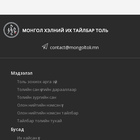
contact@mongoltoli.mn
Мэдээлэл
Толь зохиох арга зүй
Толийн сан үсгийн дарааллаар
Толийн зургийн сан
Олон нийтийн нэмсэн үг
Олон нийтийн нэмсэн тайлбар
Тайлбар толийн тухай
Бусад
Их хайсан үг