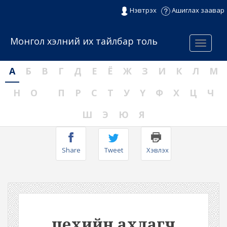
Нэвтрэх
Ашиглах заавар
Монгол хэлний их тайлбар толь
Menu
А
Б
В
Г
Д
Е
Ё
Ж
З
И
К
Л
М
Н
О
П
Р
С
Т
У
Ү
Ф
Х
Ц
Ч
Ш
Э
Ю
Я
Share
Tweet
Хэвлэх
цехийн ахлагч