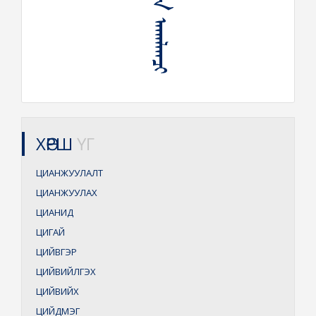
ᠼᠧᠭᠡ ᠶᠢᠨ ᠠᠬᠠᠯᠠᠭᠴᠢ
ХӨРШ
ҮГ
ЦИАНЖУУЛАЛТ
ЦИАНЖУУЛАХ
ЦИАНИД
ЦИГАЙ
ЦИЙВГЭР
ЦИЙВИЙЛГЭХ
ЦИЙВИЙХ
ЦИЙДМЭГ