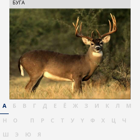
БУГА
А
Б
В
Г
Д
Е
Ё
Ж
З
И
К
Л
М
Н
О
П
Р
С
Т
У
Ү
Ф
Х
Ц
Ч
Ш
Э
Ю
Я