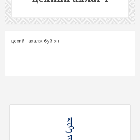
цехийг ахалж буй хүн