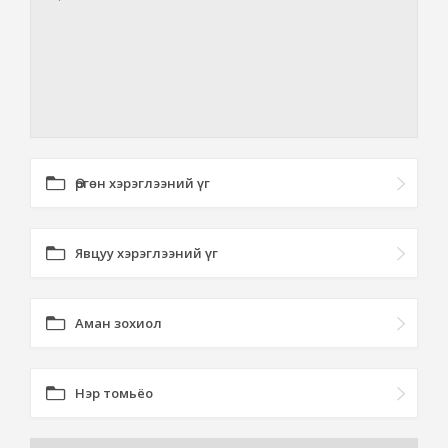
Өргөн хэрэглээний үг
Явцуу хэрэглээний үг
Аман зохиол
Нэр томьёо