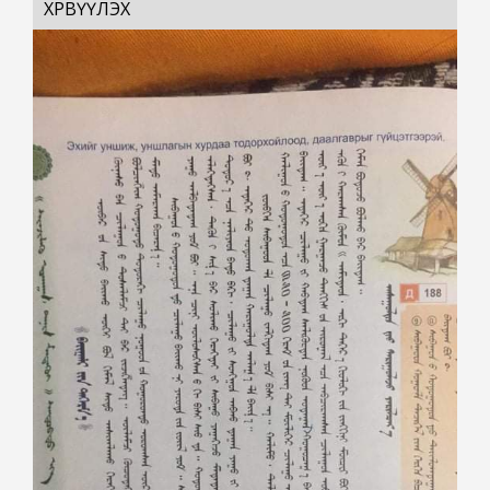
ХӨРВҮҮЛЭХ