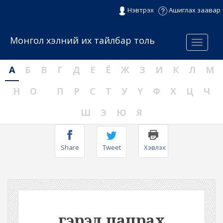
Нэвтрэх
Ашиглах заавар
Монгол хэлний их тайлбар толь
Menu
А
Б
В
Г
Д
Е
Ё
Ж
З
И
К
Л
М
Н
О
П
Р
С
Т
У
Ү
Ф
Х
Ц
Ч
Ш
Э
Ю
Я
Share
Tweet
Хэвлэх
гэрэл цацрах