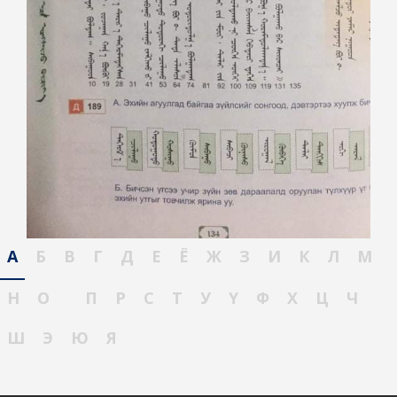
А
Б
В
Г
Д
Е
Ё
Ж
З
И
К
Л
М
Н
О
П
Р
С
Т
У
Ү
Ф
Х
Ц
Ч
Ш
Э
Ю
Я