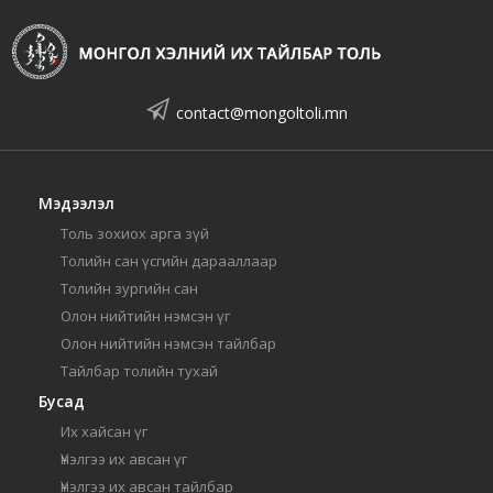
contact@mongoltoli.mn
Мэдээлэл
Толь зохиох арга зүй
Толийн сан үсгийн дарааллаар
Толийн зургийн сан
Олон нийтийн нэмсэн үг
Олон нийтийн нэмсэн тайлбар
Тайлбар толийн тухай
Бусад
Их хайсан үг
Үнэлгээ их авсан үг
Үнэлгээ их авсан тайлбар