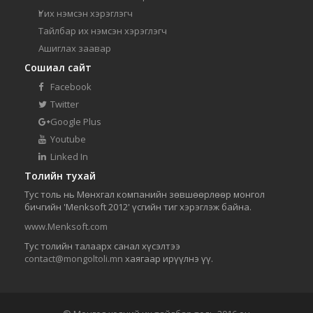
Үг их нэмсэн хэрэглэгч
Тайлбар их нэмсэн хэрэглэгч
Ашиглах заавар
Сошиал сайт
Facebook
Twitter
Google Plus
Youtube
Linked In
Толийн тухай
Тус толь нь Мөнхгал компанийн зөвшөөрлөөр монгол
бичгийн 'Menksoft 2012' үсгийн тиг хэрэглэж байна.
www.Menksoft.com
Тус толийн талаарх санал хүсэлтээ
contact@mongoltoli.mn
хаягаар ирүүлнэ үү.