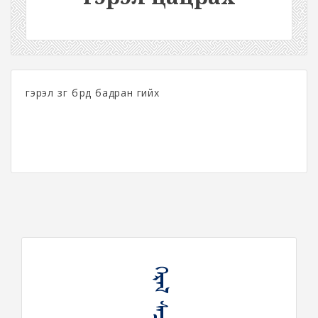
гэрэл зүг бүрд бадран гийх
ᠭᠡᠷᠡᠯ ᠰᠠᠴᠤᠷᠠᠬᠤ