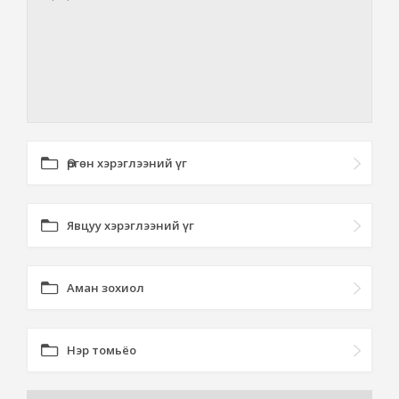
Өргөн хэрэглээний үг
Явцуу хэрэглээний үг
Аман зохиол
Нэр томьёо