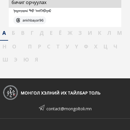
бичиг орчуулах
А
Б
В
Г
Д
Е
Ё
Ж
З
И
К
Л
М
Н
О
П
Р
С
Т
У
Ү
Ф
Х
Ц
Ч
Ш
Э
Ю
Я
contact@mongoltoli.mn