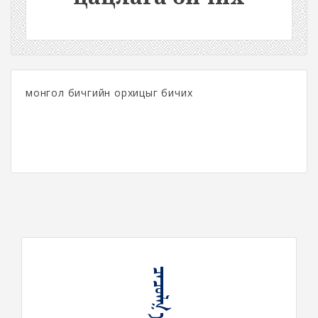
монгол бичгийн орхицыг бичих
ᠴᠠᠴᠤᠯᠭ᠎ᠠ ᠪᠢᠴᠢᠬᠦ