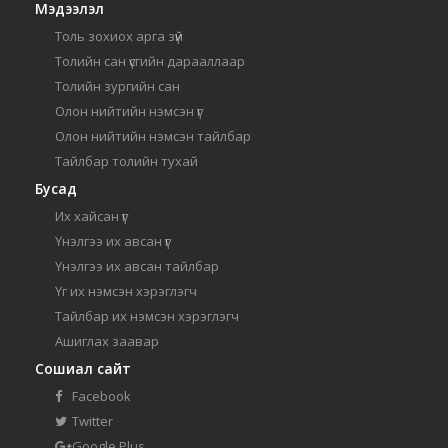
Мэдээлэл
Толь зохиох арга зүй
Толийн сан үсгийн дарааллаар
Толийн зургийн сан
Олон нийтийн нэмсэн үг
Олон нийтийн нэмсэн тайлбар
Тайлбар толийн тухай
Бусад
Их хайсан үг
Үнэлгээ их авсан үг
Үнэлгээ их авсан тайлбар
Үг их нэмсэн хэрэглэгч
Тайлбар их нэмсэн хэрэглэгч
Ашиглах заавар
Сошиал сайт
Facebook
Twitter
Google Plus