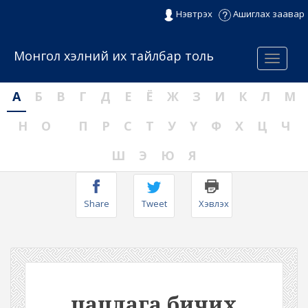
Нэвтрэх
Ашиглах заавар
Монгол хэлний их тайлбар толь
Menu
А
Б
В
Г
Д
Е
Ё
Ж
З
И
К
Л
М
Н
О
П
Р
С
Т
У
Ү
Ф
Х
Ц
Ч
Ш
Э
Ю
Я
Share
Tweet
Хэвлэх
цацлага бичих