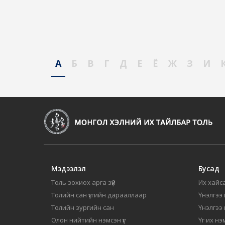
А
Б
В
Г
Д
Е
Ё
Ж
З
И
Мэдээлэл
Бусад
Толь зохиох арга зүй
Их хайса
Толийн сан үсгийн дарааллаар
Үнэлгээ 
Толийн зургийн сан
Үнэлгээ
Олон нийтийн нэмсэн үг
Үг их нэ