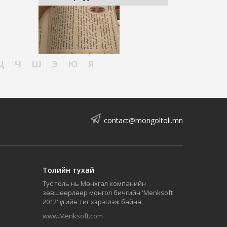
Ц
Ч
Ш
Э
Ю
Я
contact@mongoltoli.mn
Толийн тухай
Тус толь нь Мөнхгал компанийн
зөвшөөрлөөр монгол бичгийн 'Menksoft
2012' үсгийн тиг хэрэглэж байна.
www.Menksoft.com