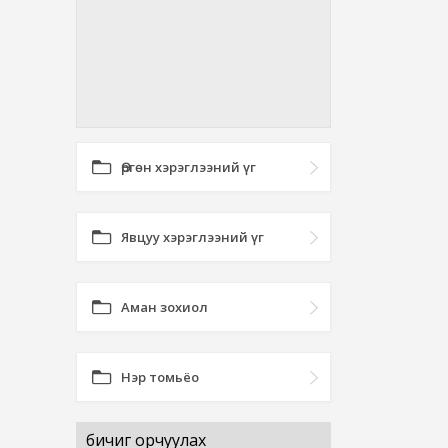
Өргөн хэрэглээний үг
Явцуу хэрэглээний үг
Аман зохиол
Нэр томьёо
бичиг орчуулах