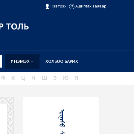
Нэвтрэх
Ашиглах заавар
ҮГ НЭМЭХ +
ХОЛБОО БАРИХ
Ф
Х
Ц
Ч
Ш
Э
Ю
Я
ᠦᠨᠡᠰᠦ ᠰᠠᠴᠤᠬᠤ