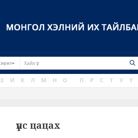
Toggle Dropdown
Кирил
З
И
К
Л
М
Н
О
П
Р
С
Т
У
Ү
үнс цацах