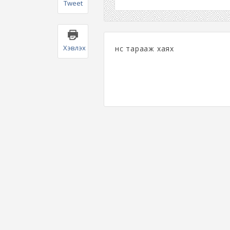
Tweet
Хэвлэх
үнс тарааж хаях