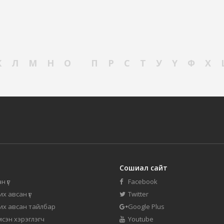
К
Л
М
Н
О
П
Р
С
Т
У
Ү
Ф
Х
Сошиал сайт
н үг
Facebook
их авсан үг
Twitter
 их авсан тайлбар
Google Plus
мсэн хэрэглэгч
Youtube