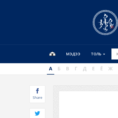
МЭДЭЭ
ТОЛЬ
А
Б
В
Г
Д
Е
Ё
Ж
Share