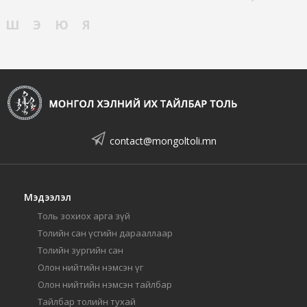
Ш
Э
Ю
Я
contact@mongoltoli.mn
Мэдээлэл
Толь зохиох арга зүй
Толийн сан үсгийн дарааллаар
Толийн зургийн сан
Олон нийтийн нэмсэн үг
Олон нийтийн нэмсэн тайлбар
Тайлбар толийн тухай