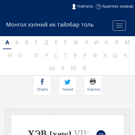
Нэвтрэх
Ашиглах заавар
Монгол хэлний их тайлбар толь
Menu
А
Б
В
Г
Д
Е
Ё
Ж
З
И
К
Л
М
Н
О
П
Р
С
Т
У
Ү
Ф
Х
Ц
Ч
Ш
Э
Ю
Я
Share
Tweet
Хэвлэх
ХЭВ
VII:
[xew]