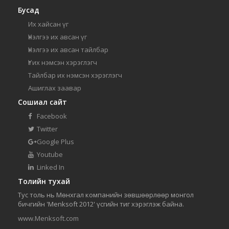
Бусад
Их хайсан үг
Үнэлгээ их авсан үг
Үнэлгээ их авсан тайлбар
Үг их нэмсэн хэрэглэгч
Тайлбар их нэмсэн хэрэглэгч
Ашиглах заавар
Сошиал сайт
Facebook
Twitter
Google Plus
Youtube
Linked In
Толийн тухай
Тус толь нь Мөнхгал компанийн зөвшөөрлөөр монгол
бичгийн 'Menksoft 2012' үсгийн тиг хэрэглэж байна.
www.Menksoft.com