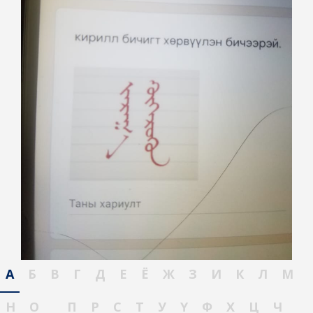
А
Б
В
Г
Д
Е
Ё
Ж
З
И
К
Л
М
Н
О
П
Р
С
Т
У
Ү
Ф
Х
Ц
Ч