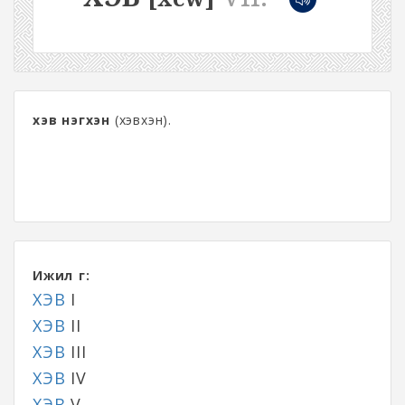
хэв нэгхэн
(хэвхэн).
Ижил үг:
ХЭВ
I
ХЭВ
II
ХЭВ
III
ХЭВ
IV
ХЭВ
V