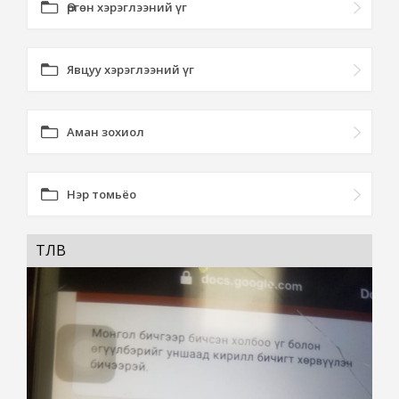
Өргөн хэрэглээний үг
Явцуу хэрэглээний үг
Аман зохиол
Нэр томьёо
ТӨЛӨВ