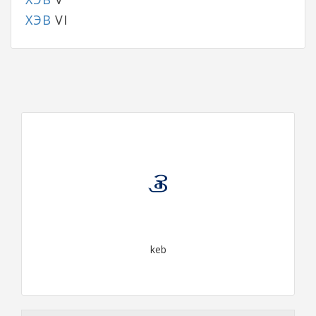
ХЭВ
VI
ᠬᠡᠪ
keb