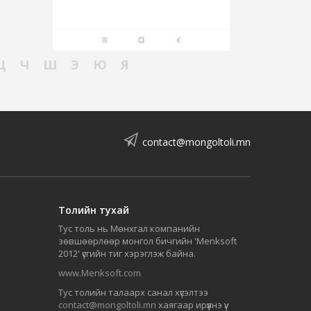
Ц
Ч
Ш
Э
Ю
Я
contact@mongoltoli.mn
Толийн тухай
Тус толь нь Мөнхгал компанийн
зөвшөөрлөөр монгол бичгийн 'Menksoft
2012' үсгийн тиг хэрэглэж байна.
www.Menksoft.com
Тус толийн талаарх санал хүсэлтээ
contact@mongoltoli.mn
хаягаар ирүүлнэ үү.