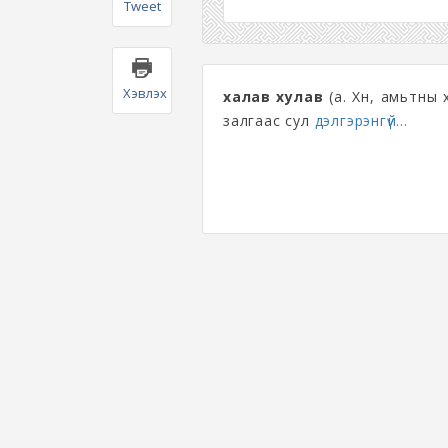
Tweet
Хэвлэх
халав хулав
(а. Хүн, амьтны
залгаас сул
дэлгэрэнгүй...