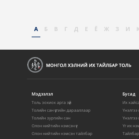
А
Б
В
Г
Д
Е
Ё
Ж
З
И
Мэдээлэл
Бусад
Толь зохиох арга зүй
Их хайса
Толийн сан үсгийн дарааллаар
Үнэлгээ 
Толийн зургийн сан
Үнэлгээ
Олон нийтийн нэмсэн үг
Үг их нэ
Олон нийтийн нэмсэн тайлбар
Тайлбар