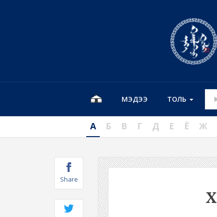
МЭДЭЭ
ТОЛЬ
А
Б
В
Г
Д
Е
Ё
Ж
Share