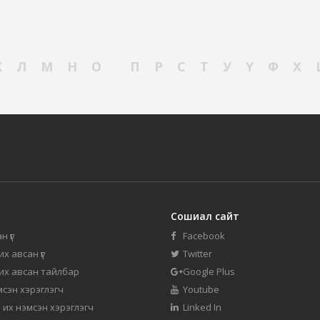
К
Л
М
Н
О
П
Р
С
Т
У
Ү
Ф
Х
Сошиал сайт
н үг
Facebook
их авсан үг
Twitter
 их авсан тайлбар
Google Plus
мсэн хэрэглэгч
Youtube
 их нэмсэн хэрэглэгч
Linked In