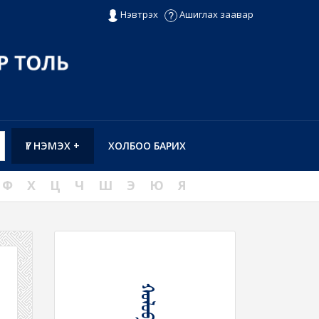
Нэвтрэх
Ашиглах заавар
ҮГ НЭМЭХ +
ХОЛБОО БАРИХ
Ф
Х
Ц
Ч
Ш
Э
Ю
Я
ᠬᠤᠯᠤᠪ