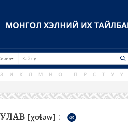
Toggle Dropdown
Кирил
З
И
К
Л
М
Н
О
П
Р
С
Т
У
Ү
ХУЛАВ
:
[χoɬəw]