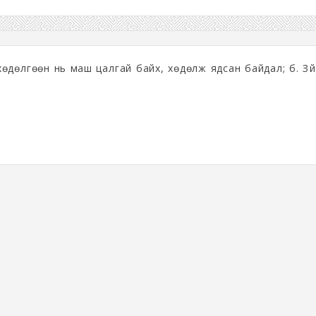
 хөдөлгөөн нь маш цалгай байх, хөдөлж ядсан байдал; б. Зү