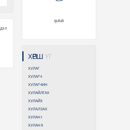
qulub
йдэл
ХӨРШ
ҮГ
ХУЛАГ
ХУЛАГЧ
ХУЛАГЧИН
ХУЛАЙЛГАХ
ХУЛАЙХ
ХУЛАЛЗАХ
ХУЛАН
I
ХУЛАН
II