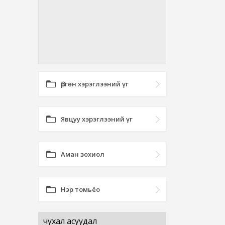
Өргөн хэрэглээний үг
Явцуу хэрэглээний үг
Аман зохиол
Нэр томьёо
чухал асуудал