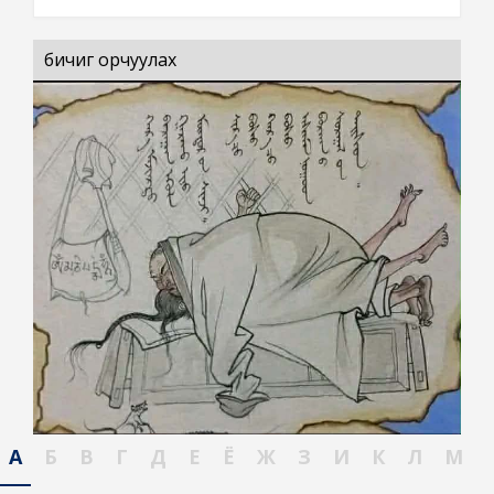
бичиг орчуулах
А
Б
В
Г
Д
Е
Ё
Ж
З
И
К
Л
М