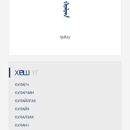
ᠬᠤᠯᠤᠭ
quluγ
ХӨРШ
ҮГ
ХУЛАГЧ
ХУЛАГЧИН
ХУЛАЙЛГАХ
ХУЛАЙХ
ХУЛАЛЗАХ
ХУЛАН
I