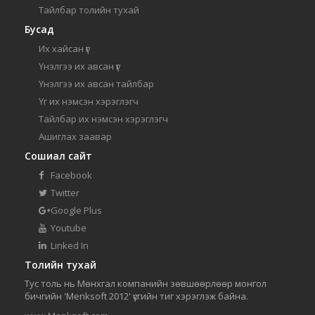
Тайлбар толийн тухай
Бусад
Их хайсан үг
Үнэлгээ их авсан үг
Үнэлгээ их авсан тайлбар
Үг их нэмсэн хэрэглэгч
Тайлбар их нэмсэн хэрэглэгч
Ашиглах заавар
Сошиал сайт
Facebook
Twitter
Google Plus
Youtube
Linked In
Толийн тухай
Тус толь нь Мөнхгал компанийн зөвшөөрлөөр монгол
бичгийн 'Menksoft 2012' үсгийн тиг хэрэглэж байна.