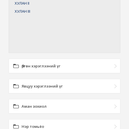
ХУЛАН
II
ХУЛАН
III
Өргөн хэрэглээний үг
Явцуу хэрэглээний үг
Аман зохиол
Нэр томьёо