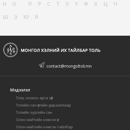
Н
О
П
Р
С
Т
У
Ү
Ф
Х
Ц
Ч
Ш
Э
Ю
Я
contact@mongoltoli.mn
Мэдээлэл
Толь зохиох арга зүй
Толийн сан үсгийн дарааллаар
Толийн зургийн сан
Олон нийтийн нэмсэн үг
Олон нийтийн нэмсэн тайлбар