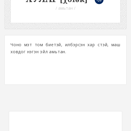
/ амьтан /
Чоно мэт том биетэй, илбэрсэн хар үстэй, маш
ховдог нэгэн зүйл амьтан.