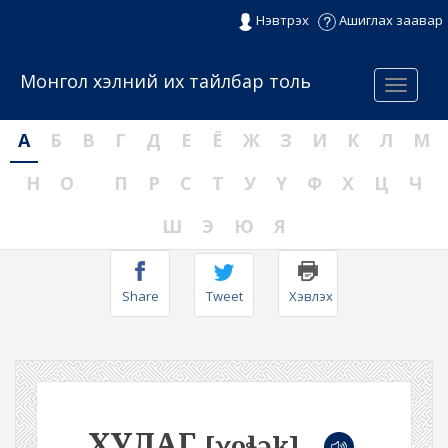
Нэвтрэх
Ашиглах заавар
Монгол хэлний их тайлбар толь
Menu
А
Б
В
Г
Д
Е
Ё
Ж
З
И
К
Л
М
Н
О
П
Р
С
Т
У
Ү
Ф
Х
Ц
Ч
Ш
Э
Ю
Я
Share
Tweet
Хэвлэх
ХУЛАГ
[χoɬək]