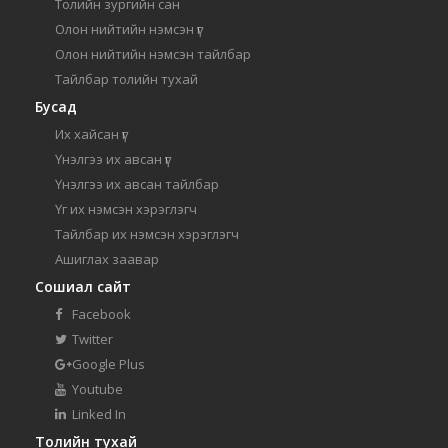
Толийн зургийн сан
Олон нийтийн нэмсэн үг
Олон нийтийн нэмсэн тайлбар
Тайлбар толийн тухай
Бусад
Их хайсан үг
Үнэлгээ их авсан үг
Үнэлгээ их авсан тайлбар
Үг их нэмсэн хэрэглэгч
Тайлбар их нэмсэн хэрэглэгч
Ашиглах заавар
Сошиал сайт
Facebook
Twitter
Google Plus
Youtube
Linked In
Толийн тухай