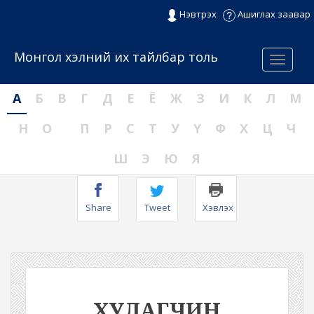
Нэвтрэх
Ашиглах заавар
Монгол хэлний их тайлбар толь
Menu
А
Б
В
Г
Д
Е
Ё
Ж
З
И
К
Л
М
Н
О
П
Р
С
Т
У
Ү
Ф
Х
Ц
Ч
Ш
Э
Ю
Я
Share
Tweet
Хэвлэх
ХУЛАГЧИН