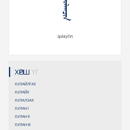
ᠬᠤᠯᠠᠭᠴᠢᠨ
qulaγčin
ХӨРШ
ҮГ
ХУЛАЙЛГАХ
ХУЛАЙХ
ХУЛАЛЗАХ
ХУЛАН
I
ХУЛАН
II
ХУЛАН
III