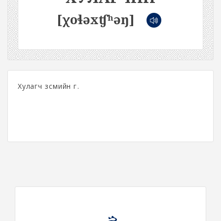
[χoɬəxʧʰəŋ]
Хулагч зүсмийн гүү.