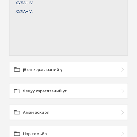
ХУЛАН
IV:
ХУЛАН
V:
Өргөн хэрэглээний үг
Явцуу хэрэглээний үг
Аман зохиол
Нэр томьёо