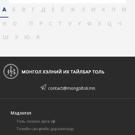
А
Б
В
Г
Д
Е
Ё
Ж
З
И
К
Л
М
Н
О
П
Р
С
Т
У
Ү
Ф
Х
Ц
Ч
Ш
Э
Ю
Я
contact@mongoltoli.mn
Мэдээлэл
Толь зохиох арга зүй
Толийн сан үсгийн дарааллаар