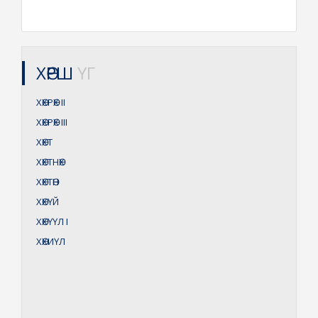
ХӨРШ
ҮГ
ХӨХРӨХ
II
ХӨХРӨХ
III
ХӨХТ
ХӨХТНӨХ
ХӨХТӨН
ХӨХҮЙ
ХӨХҮҮЛ
I
ХӨХИҮЛ