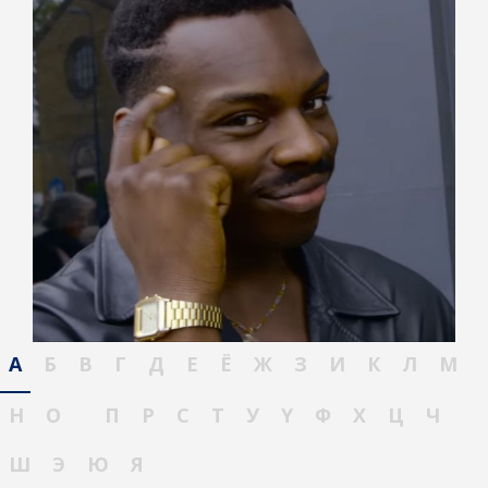
А
Б
В
Г
Д
Е
Ё
Ж
З
И
К
Л
М
Н
О
П
Р
С
Т
У
Ү
Ф
Х
Ц
Ч
Ш
Э
Ю
Я