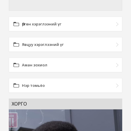
Өргөн хэрэглээний үг
Явцуу хэрэглээний үг
Аман зохиол
Нэр томьёо
ХОРГО