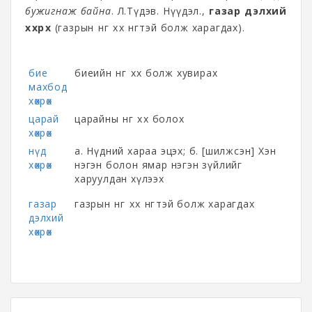
бужигнаж байна
.
Л.Түдэв. Нүүдэл.,
газар дэлхий
хөхрөх
(газрын өнгө хөх өнгөтэй болж харагдах).
бие
биеийн өнгө хөх болж хувирах
махбод
хөхрөх
царай
царайны өнгө хөх болох
хөхрөх
нүд
а. Нүдний хараа эцэх; б. [шилжсэн] Хэн
хөхрөх
нэгэн болон ямар нэгэн зүйлийг
харуулдан хүлээх
газар
газрын өнгө хөх өнгөтэй болж харагдах
дэлхий
хөхрөх