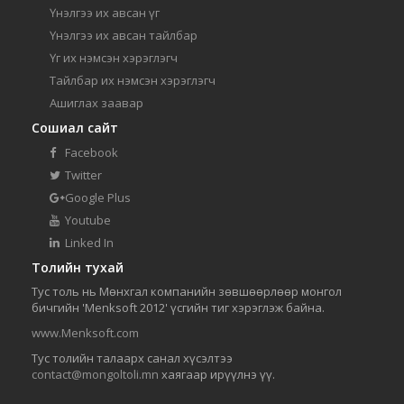
Үнэлгээ их авсан үг
Үнэлгээ их авсан тайлбар
Үг их нэмсэн хэрэглэгч
Тайлбар их нэмсэн хэрэглэгч
Ашиглах заавар
Сошиал сайт
Facebook
Twitter
Google Plus
Youtube
Linked In
Толийн тухай
Тус толь нь Мөнхгал компанийн зөвшөөрлөөр монгол
бичгийн 'Menksoft 2012' үсгийн тиг хэрэглэж байна.
www.Menksoft.com
Тус толийн талаарх санал хүсэлтээ
contact@mongoltoli.mn
хаягаар ирүүлнэ үү.