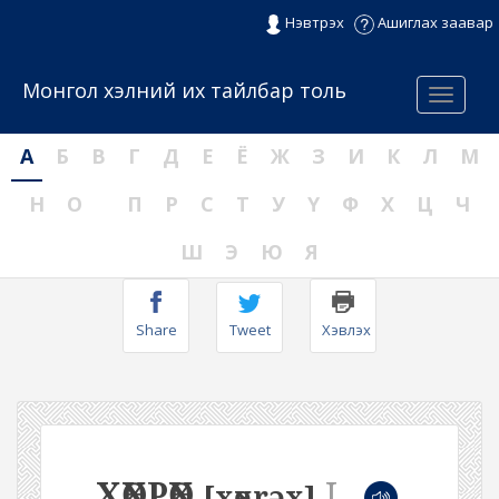
Нэвтрэх
Ашиглах заавар
Монгол хэлний их тайлбар толь
Menu
А
Б
В
Г
Д
Е
Ё
Ж
З
И
К
Л
М
Н
О
П
Р
С
Т
У
Ү
Ф
Х
Ц
Ч
Ш
Э
Ю
Я
Share
Tweet
Хэвлэх
ХӨХРӨХ
I
[xөxrəx]