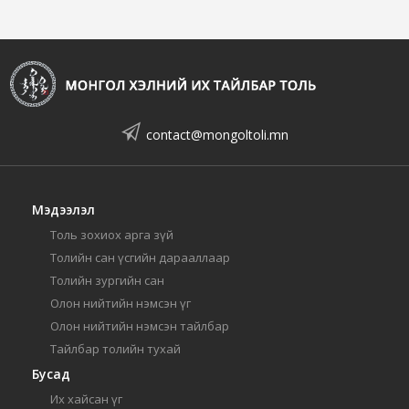
contact@mongoltoli.mn
Мэдээлэл
Толь зохиох арга зүй
Толийн сан үсгийн дарааллаар
Толийн зургийн сан
Олон нийтийн нэмсэн үг
Олон нийтийн нэмсэн тайлбар
Тайлбар толийн тухай
Бусад
Их хайсан үг