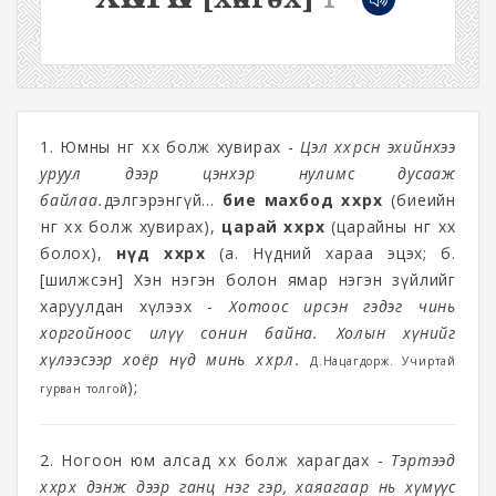
1. Юмны өнгө хөх болж хувирах -
Цэл хөхөрсөн эхийнхээ
уруул дээр цэнхэр нулимс дусааж
байлаа.
дэлгэрэнгүй...
бие махбод хөхрөх
(биеийн
өнгө хөх болж хувирах),
царай хөхрөх
(царайны өнгө хөх
болох),
нүд хөхрөх
(а. Нүдний хараа эцэх; б.
[шилжсэн] Хэн нэгэн болон ямар нэгэн зүйлийг
харуулдан хүлээх -
Хотоос ирсэн гэдэг чинь
хоргойноос илүү сонин байна. Холын хүнийг
хүлээсээр хоёр нүд минь хөхөрлөө.
Д.Нацагдорж. Учиртай
);
гурван толгой
2. Ногоон юм алсад хөх болж харагдах -
Тэртээд
хөхрөх дэнж дээр ганц нэг гэр, хаяагаар нь хүмүүс