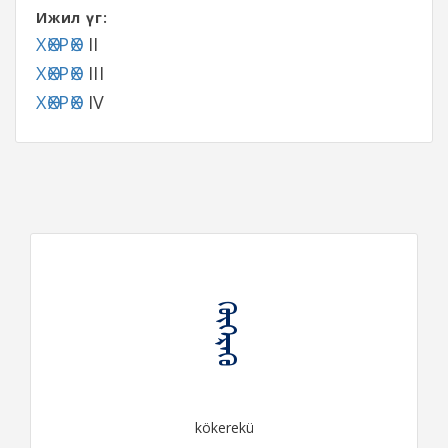
Ижил үг:
ХӨХРӨХ
II
ХӨХРӨХ
III
ХӨХРӨХ
IV
ᠬᠥᠬᠡᠷᠡᠬᠦ
kökerekü