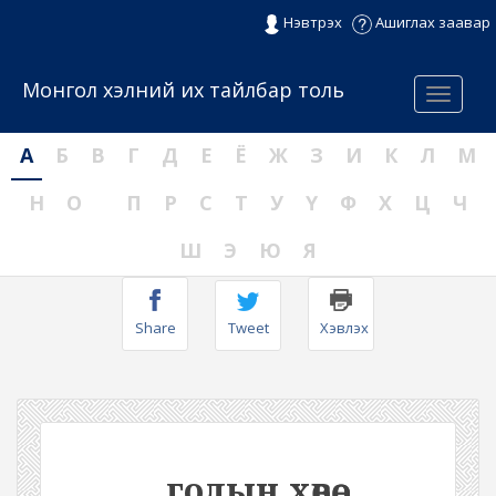
Нэвтрэх
Ашиглах заавар
Монгол хэлний их тайлбар толь
Menu
А
Б
В
Г
Д
Е
Ё
Ж
З
И
К
Л
М
Н
О
П
Р
С
Т
У
Ү
Ф
Х
Ц
Ч
Ш
Э
Ю
Я
Share
Tweet
Хэвлэх
голын хөвөө