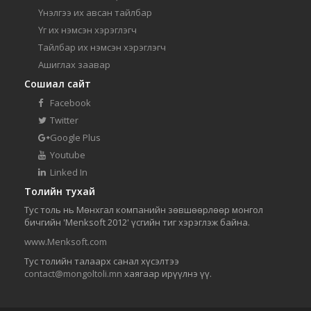
Үнэлгээ их авсан тайлбар
Үг их нэмсэн хэрэглэгч
Тайлбар их нэмсэн хэрэглэгч
Ашиглах заавар
Сошиал сайт
Facebook
Twitter
Google Plus
Youtube
Linked In
Толийн тухай
Тус толь нь Мөнхгал компанийн зөвшөөрлөөр монгол
бичгийн 'Menksoft 2012' үсгийн тиг хэрэглэж байна.
www.Menksoft.com
Тус толийн талаарх санал хүсэлтээ
contact@mongoltoli.mn
хаягаар ирүүлнэ үү.