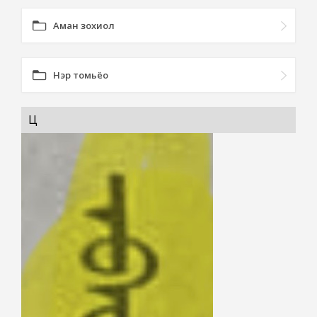
Аман зохиол
Нэр томьёо
Ц