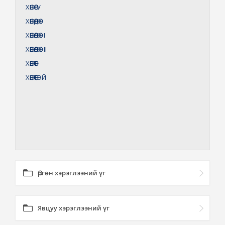
ХӨВӨӨ
IV
ХӨВӨӨДӨХ
ХӨВӨӨЛӨХ
I
ХӨВӨӨЛӨХ
II
ХӨВӨӨТ
ХӨВӨӨТЭЙ
Өргөн хэрэглээний үг
Явцуу хэрэглээний үг