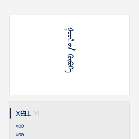
ᠭᠤᠤᠯ ᠤᠨ ᠬᠥᠪᠦᠭᠡ
ХӨРШ
ҮГ
ХӨВӨӨ
II:
ХӨВӨӨ
III