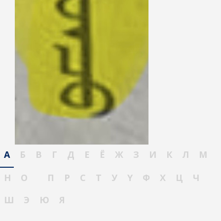
А
Б
В
Г
Д
Е
Ё
Ж
З
И
К
Л
М
Н
О
П
Р
С
Т
У
Ү
Ф
Х
Ц
Ч
Ш
Э
Ю
Я