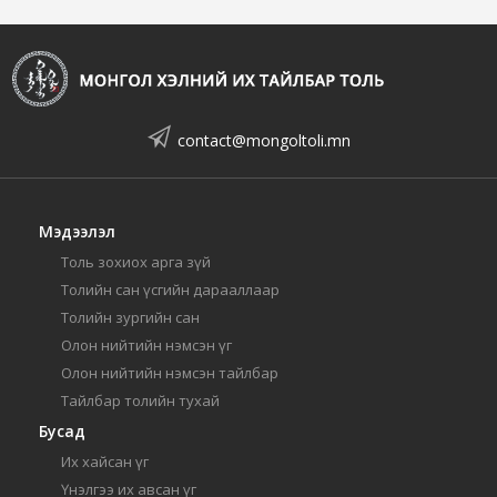
contact@mongoltoli.mn
Мэдээлэл
Толь зохиох арга зүй
Толийн сан үсгийн дарааллаар
Толийн зургийн сан
Олон нийтийн нэмсэн үг
Олон нийтийн нэмсэн тайлбар
Тайлбар толийн тухай
Бусад
Их хайсан үг
Үнэлгээ их авсан үг