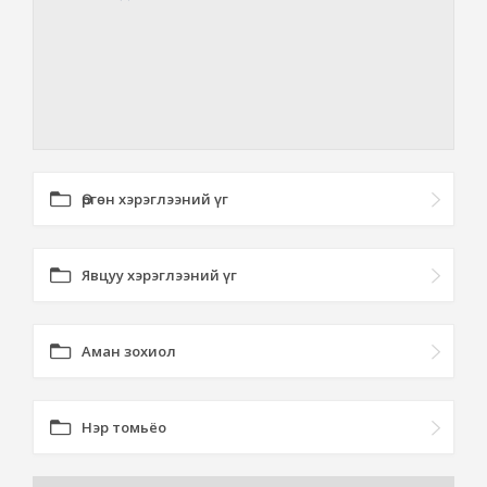
Өргөн хэрэглээний үг
Явцуу хэрэглээний үг
Аман зохиол
Нэр томьёо