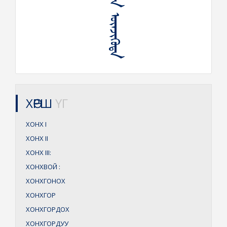
ᠬᠣᠨᠤᠭᠤᠲᠠ ᠥᠨᠵᠢᠭᠦᠲᠡ
ХӨРШ
ҮГ
ХОНХ
I
ХОНХ
II
ХОНХ
III:
ХОНХВОЙ
:
ХОНХГОНОХ
ХОНХГОР
ХОНХГОРДОХ
ХОНХГОРДУУ