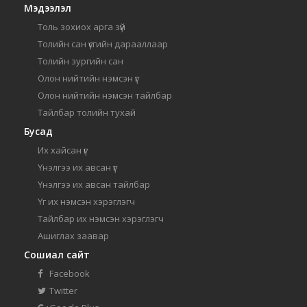
Мэдээлэл
Толь зохиох арга зүй
Толийн сан үсгийн дарааллаар
Толийн зургийн сан
Олон нийтийн нэмсэн үг
Олон нийтийн нэмсэн тайлбар
Тайлбар толийн тухай
Бусад
Их хайсан үг
Үнэлгээ их авсан үг
Үнэлгээ их авсан тайлбар
Үг их нэмсэн хэрэглэгч
Тайлбар их нэмсэн хэрэглэгч
Ашиглах заавар
Сошиал сайт
Facebook
Twitter