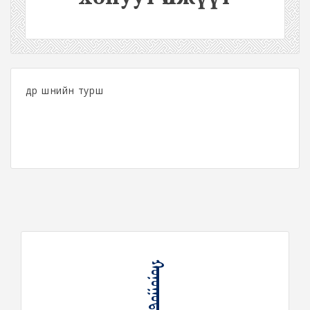
өдөр шөнийн турш