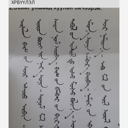
ХӨРВҮҮЛЭЛ