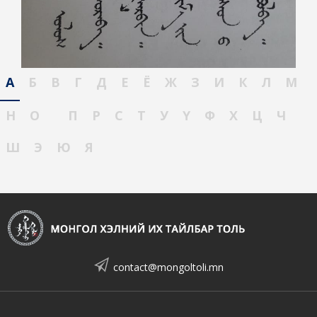
А
Б
В
Г
Д
Е
Ё
Ж
З
И
К
Л
М
Н
О
П
Р
С
Т
У
Ү
Ф
Х
Ц
Ч
Ш
Э
Ю
Я
contact@mongoltoli.mn