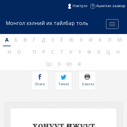
Нэвтрэх
Ашиглах заавар
Монгол хэлний их тайлбар толь
Menu
А
Б
В
Г
Д
Е
Ё
Ж
З
И
К
Л
М
Н
О
П
Р
С
Т
У
Ү
Ф
Х
Ц
Ч
Ш
Э
Ю
Я
Share
Tweet
Хэвлэх
хонуут өнжүүт