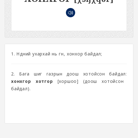
1. Нүдний ухархай нь гүн, хонхор байдал;
2. Бага шиг газрын доош хотойсон байдал:
хонхгор хотгор
[хоршоо] (доош хотойсон
байдал).