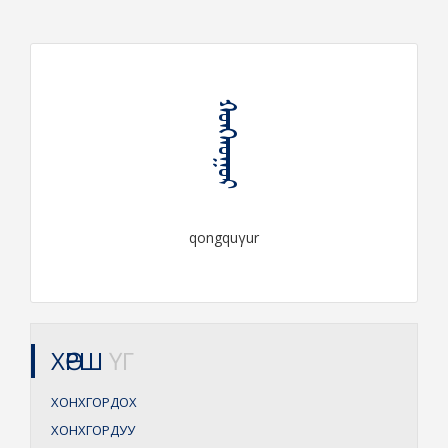
ᠬᠣᠩᠬᠤᠭᠤᠷ
qongquγur
ХӨРШ
ҮГ
ХОНХГОРДОХ
ХОНХГОРДУУ