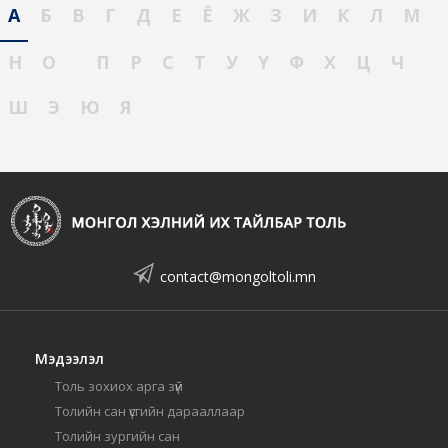
А
Б
В
Г
Д
Е
Ё
Ж
З
И
К
Л
М
Н
О
П
Р
С
Т
У
Ү
Ф
Х
Ц
Ч
Ш
Э
Ю
Я
contact@mongoltoli.mn
Мэдээлэл
Толь зохиох арга зүй
Толийн сан үсгийн дарааллаар
Толийн зургийн сан