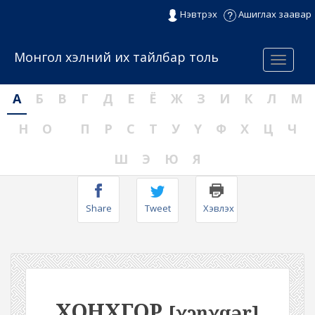
Нэвтрэх
Ашиглах заавар
Монгол хэлний их тайлбар толь
Menu
А
Б
В
Г
Д
Е
Ё
Ж
З
И
К
Л
М
Н
О
П
Р
С
Т
У
Ү
Ф
Х
Ц
Ч
Ш
Э
Ю
Я
Share
Tweet
Хэвлэх
ХОНХГОР
[χɔŋχqər]