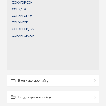
ХОНХГОРХОН
ХОНХДОХ
ХОНХИГОНОХ
ХОНХИГОР
ХОНХИГОРДУУ
ХОНХИГОРХОН
Өргөн хэрэглээний үг
Явцуу хэрэглээний үг