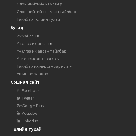
Олон нийтийн нэмсэн үг
Олон нийтийн нэмсэн тайлбар
Тайлбар толийн тухай
Бусад
Их хайсан үг
Үнэлгээ их авсан үг
Үнэлгээ их авсан тайлбар
Үг их нэмсэн хэрэглэгч
Тайлбар их нэмсэн хэрэглэгч
Ашиглах заавар
Сошиал сайт
Facebook
Twitter
Google Plus
Youtube
Linked In
Толийн тухай