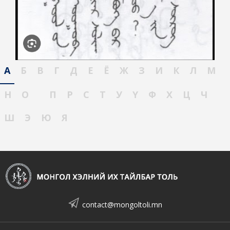
А
Б
В
Г
Д
Е
Ё
Ж
З
И
К
Л
М
Н
О
П
Р
С
Т
У
Ү
Ф
Х
Ц
Ч
Ш
Э
Ю
Я
contact@mongoltoli.mn