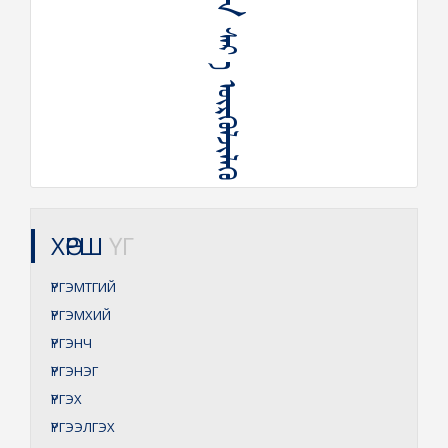
ᠬᠡᠳᠦᠨ ᠰᠠᠷ ᠠ ᠦᠷᠭᠦᠯᠵᠢᠯᠡᠬᠦ
ХӨРШ
ҮГ
ҮРГЭМТГИЙ
ҮРГЭМХИЙ
ҮРГЭНЧ
ҮРГЭНЭГ
ҮРГЭХ
ҮРГЭЭЛГЭХ