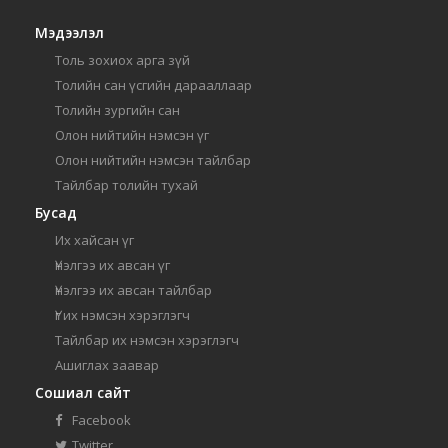
Мэдээлэл
Толь зохиох арга зүй
Толийн сан үсгийн дарааллаар
Толийн зургийн сан
Олон нийтийн нэмсэн үг
Олон нийтийн нэмсэн тайлбар
Тайлбар толийн тухай
Бусад
Их хайсан үг
Үнэлгээ их авсан үг
Үнэлгээ их авсан тайлбар
Үг их нэмсэн хэрэглэгч
Тайлбар их нэмсэн хэрэглэгч
Ашиглах заавар
Сошиал сайт
Facebook
Twitter