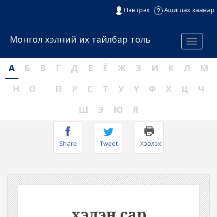
Нэвтрэх
Ашиглах заавар
Монгол хэлний их тайлбар толь
Menu
А
Б
В
Г
Д
Е
Ё
Ж
З
И
К
Л
М
Н
О
П
Р
С
Т
У
Ү
Ф
Х
Ц
Ч
Ш
Э
Ю
Я
Share
Tweet
Хэвлэх
хэдэн сар