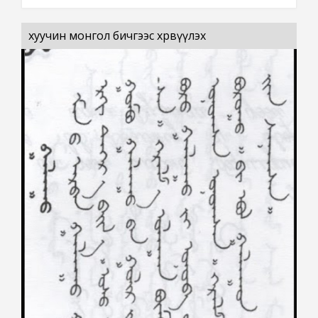
хуучин монгол бичгээс хөрвүүлэх