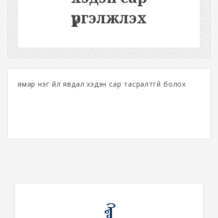
үргэлжлэх
ямар нэг үйл явдал хэдэн сар тасралтгүй болох