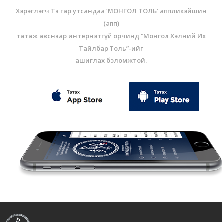
Хэрэглэгч Та гар утсандаа ‘МОНГОЛ ТОЛЬ’ аппликэйшин
(aпп)
татаж авснаар интернэтгүй орчинд “Монгол Хэлний Их
Тайлбар Толь”-ийг
ашиглах боломжтой.