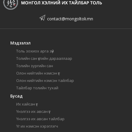
contact@mongoltoli.mn
Мэдээлэл
Толь зохиох арга зүй
Толийн сан үсгийн дарааллаар
Толийн зургийн сан
Олон нийтийн нэмсэн үг
Олон нийтийн нэмсэн тайлбар
Тайлбар толийн тухай
Бусад
Их хайсан үг
Үнэлгээ их авсан үг
Үнэлгээ их авсан тайлбар
Үг их нэмсэн хэрэглэгч