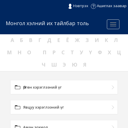
Нэвтрэх
Ашиглах заавар
Монгол хэлний их тайлбар толь
Menu
А
Б
В
Г
Д
Е
Ё
Ж
З
И
К
Л
М
Н
О
П
Р
С
Т
У
Ү
Ф
Х
Ц
Ч
Ш
Э
Ю
Я
Өргөн хэрэглээний үг
Явцуу хэрэглээний үг
Аман зохиол