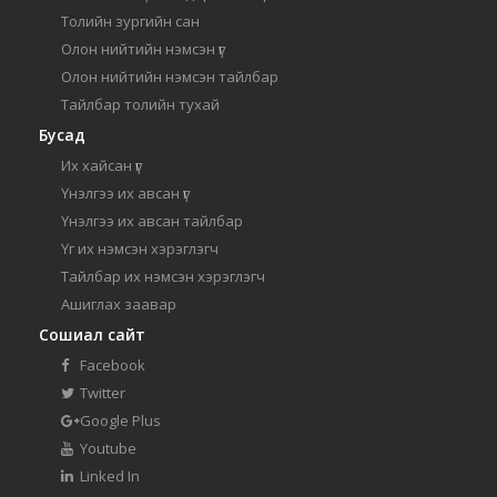
Толийн зургийн сан
Олон нийтийн нэмсэн үг
Олон нийтийн нэмсэн тайлбар
Тайлбар толийн тухай
Бусад
Их хайсан үг
Үнэлгээ их авсан үг
Үнэлгээ их авсан тайлбар
Үг их нэмсэн хэрэглэгч
Тайлбар их нэмсэн хэрэглэгч
Ашиглах заавар
Сошиал сайт
Facebook
Twitter
Google Plus
Youtube
Linked In