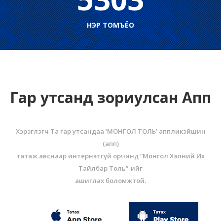
НЭР ТОМЪЁО
Гар утсанд зориулсан Апп
Хэрэглэгч Та гар утсандаа ‘МОНГОЛ ТОЛЬ’ аппликэйшин
(aпп)
татаж авснаар интернэтгүй орчинд “Монгол Хэлний Их
Тайлбар Толь”-ийг
ашиглах боломжтой.