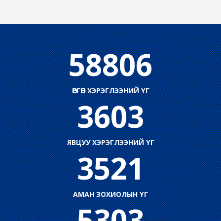
58806
ӨРГӨН ХЭРЭГЛЭЭНИЙ ҮГ
3603
ЯВЦУУ ХЭРЭГЛЭЭНИЙ ҮГ
3521
АМАН ЗОХИОЛЫН ҮГ
5303