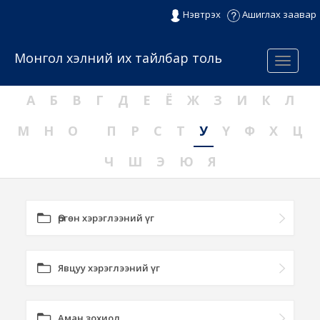
Нэвтрэх
Ашиглах заавар
Монгол хэлний их тайлбар толь
Menu
А
Б
В
Г
Д
Е
Ё
Ж
З
И
К
Л
М
Н
О
П
Р
С
Т
У
Ү
Ф
Х
Ц
Ч
Ш
Э
Ю
Я
Өргөн хэрэглээний үг
Явцуу хэрэглээний үг
Аман зохиол