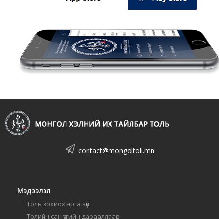
contact@mongoltoli.mn
Мэдээлэл
Толь зохиох арга зүй
Толийн сан үсгийн дарааллаар