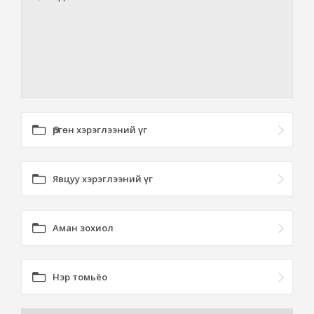
Өргөн хэрэглээний үг
Явцуу хэрэглээний үг
Аман зохиол
Нэр томьёо