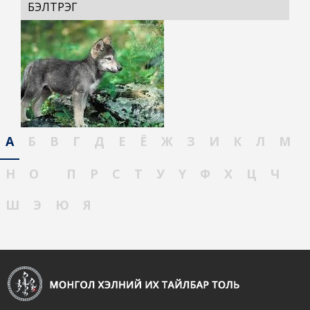
БЭЛТРЭГ
А
Б
В
Г
Д
Е
Ё
Ж
З
И
К
Л
М
Н
О
П
Р
С
Т
У
Ү
Ф
Х
Ц
Ч
Ш
Э
Ю
Я