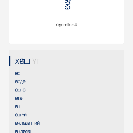
ögerelkekü
ХӨРШ
ҮГ
ӨӨРС
ӨӨРСДӨӨ
ӨӨРСНӨӨ
ӨӨРТӨХ
ӨӨРЦ
ӨӨРЦГҮЙ
ӨӨРЧЛӨГДӨМТГИЙ
ӨӨРЧЛӨГДӨШ