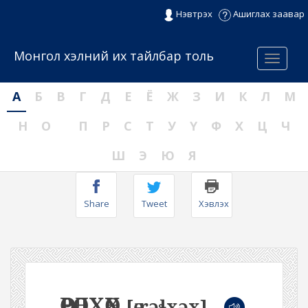
Нэвтрэх
Ашиглах заавар
Монгол хэлний их тайлбар толь
Menu
А
Б
В
Г
Д
Е
Ё
Ж
З
И
К
Л
М
Н
О
П
Р
С
Т
У
Ү
Ф
Х
Ц
Ч
Ш
Э
Ю
Я
Share
Tweet
Хэвлэх
ӨӨРӨЛХӨХ
[өːrəɬxəx]