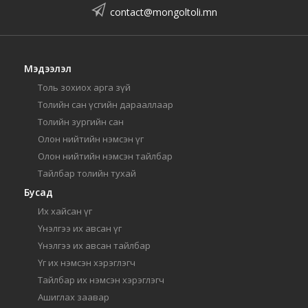
contact@mongoltoli.mn
Мэдээлэл
Толь зохиох арга зүй
Толийн сан үсгийн дарааллаар
Толийн зургийн сан
Олон нийтийн нэмсэн үг
Олон нийтийн нэмсэн тайлбар
Тайлбар толийн тухай
Бусад
Их хайсан үг
Үнэлгээ их авсан үг
Үнэлгээ их авсан тайлбар
Үг их нэмсэн хэрэглэгч
Тайлбар их нэмсэн хэрэглэгч
Ашиглах заавар