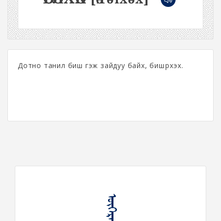
Дотно танил биш гэж зайдуу байх, бишүүрхэх.
ᠥᠭᠡᠷᠡᠯᠬᠡᠬᠦ