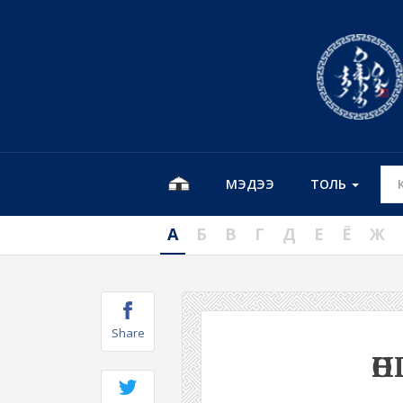
МЭДЭЭ
ТОЛЬ
А
Б
В
Г
Д
Е
Ё
Ж
Share
ӨН