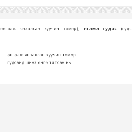
өнгөлж янзалсан хуучин төмөр),
өнгөлмөл гудас
(гудс
өнгөлж янзалсан хуучин төмөр
гудсанд шинэ өнгө татсан нь