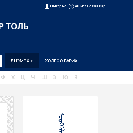
Нэвтрэх
Ашиглах заавар
ҮГ НЭМЭХ +
ХОЛБОО БАРИХ
Ф
Х
Ц
Ч
Ш
Э
Ю
Я
ᠥᠩᠭᠡᠯᠡᠮᠡᠯ