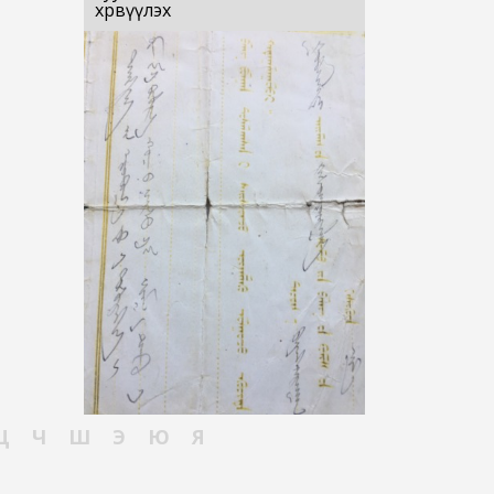
хөрвүүлэх
Ц
Ч
Ш
Э
Ю
Я