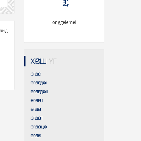
önggelemel
анд
ХӨРШ
ҮГ
ӨНГӨЛӨГ
ӨНГӨЛӨГДӨХ
I
ӨНГӨЛӨГДӨХ
II
ӨНГӨЛӨГЧ
ӨНГӨЛӨЛ
ӨНГӨЛӨЛТ
ӨНГӨЛӨЛЦӨХ
ӨНГӨЛӨХ