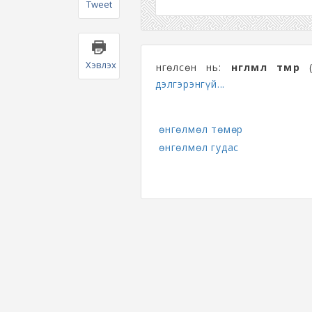
Tweet
Хэвлэх
Өнгөлсөн нь:
өнгөлмөл төмөр
(
дэлгэрэнгүй...
өнгөлмөл төмөр
өнгөлмөл гудас