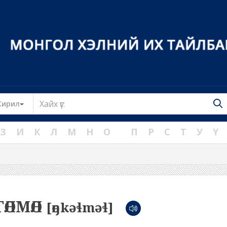
Toggle Dropdown
Кирил
З
И
К
Л
М
Н
О
П
Р
С
Т
У
Ү
ГӨЛМӨЛ
[өŋkəɬməɬ]