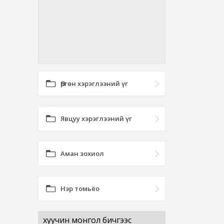
Өргөн хэрэглээний үг
Явцуу хэрэглээний үг
Аман зохиол
Нэр томьёо
хуучин монгол бичгээс