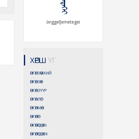
önggelǰemetegei
ХӨРШ
ҮГ
ӨНГӨЛЗӨМХИЙ
ӨНГӨЛЗӨХ
ӨНГӨЛЗҮҮР
ӨНГӨЛЛӨГ
ӨНГӨЛМӨЛ
ӨНГӨЛӨГ
ӨНГӨЛӨГДӨХ
I
ӨНГӨЛӨГДӨХ
II