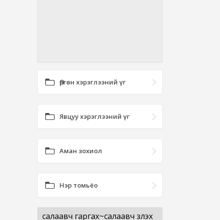
Өргөн хэрэглээний үг
Явцуу хэрэглээний үг
Аман зохиол
Нэр томьёо
салаавч гаргах~салаавч үзүүлэх