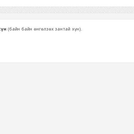
хүн
(байн байн өнгөлзөх зантай хүн).