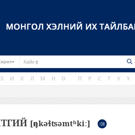
Toggle Dropdown
Кирил
З
И
К
Л
М
Н
О
П
Р
С
Т
У
Ү
ӨМТГИЙ
[өŋkəɬʦəmtʰkiː]