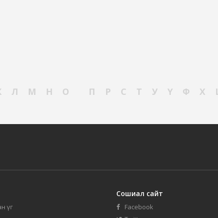
К
Л
М
Н
О
П
Р
С
Т
У
Ү
Ф
Х
Сошиал сайт
н үг
Facebook