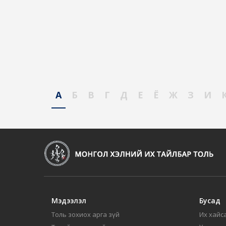
А
Б
В
Г
Д
Е
Ё
Ж
З
И
Мэдээлэл
Бусад
Толь зохиох арга зүй
Их хайса