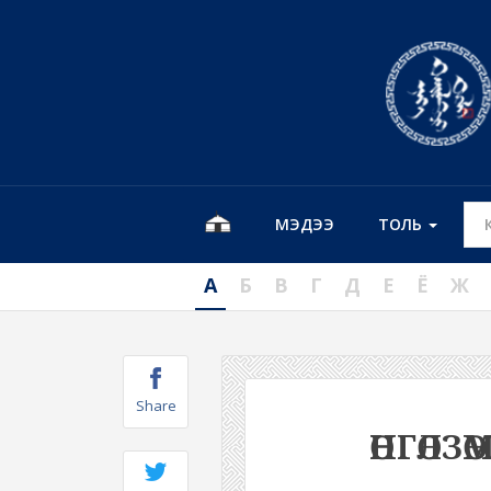
МЭДЭЭ
ТОЛЬ
А
Б
В
Г
Д
Е
Ё
Ж
Share
ӨНГӨЛЗ