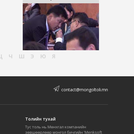
Ц
Ч
Ш
Э
Ю
Я
contact@mongoltoli.mn
Толийн тухай
Тус толь нь Мөнхгал компанийн
зөвшөөрлөөр монгол бичгийн 'Menksoft