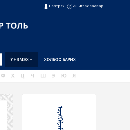
Нэвтрэх
Ашиглах заавар
ҮГ НЭМЭХ +
ХОЛБОО БАРИХ
Ф
Х
Ц
Ч
Ш
Э
Ю
Я
ᠥᠩᠭᠡᠯᠵᠡᠮᠡᠲᠡᠭᠡᠶ