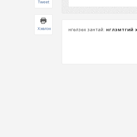
Tweet
Хэвлэх
Өнгөлзөх зантай:
өнгөлзөмтгий 