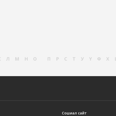
К
Л
М
Н
О
П
Р
С
Т
У
Ү
Ф
Х
Сошиал сайт