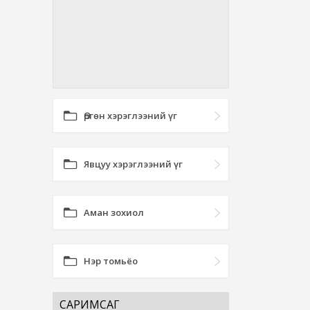
Өргөн хэрэглээний үг
Явцуу хэрэглээний үг
Аман зохиол
Нэр томьёо
САРИМСАГ