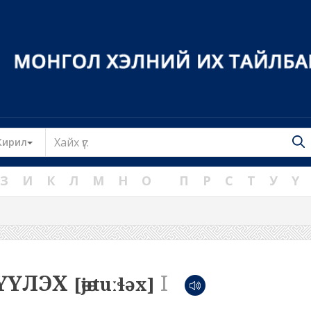
Toggle Dropdown
Кирил
З
И
К
Л
М
Н
О
П
Р
С
Т
У
Ү
ДҮҮЛЭХ
I
[өjөːtuːɬəx]