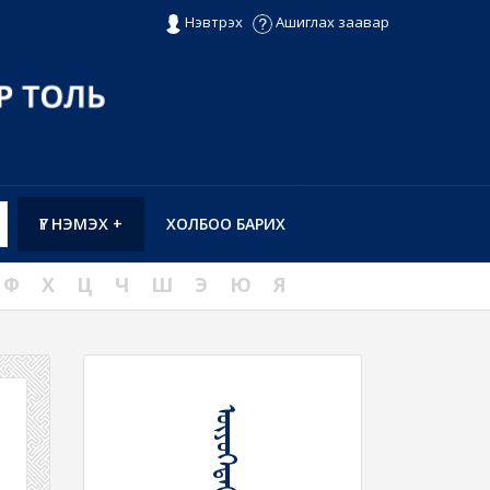
Нэвтрэх
Ашиглах заавар
ҮГ НЭМЭХ +
ХОЛБОО БАРИХ
Ф
Х
Ц
Ч
Ш
Э
Ю
Я
ᠥᠶᠦᠭᠡᠳᠡᠭᠦᠯᠬᠦ