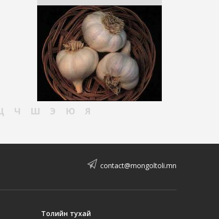
Ц
Ч
Ш
Э
Ю
Я
contact@mongoltoli.mn
Толийн тухай