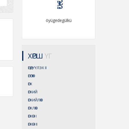
öyügedegülkü
ХӨРШ
ҮГ
ӨЕӨДҮҮЛЭХ
II
ӨЕӨСӨХ
ӨЕХ
ӨЕХИЙ
ӨЕХИЙЛӨХ
ӨЕХЛӨХ
ӨЕХӨН
I
ӨЕХӨН
II