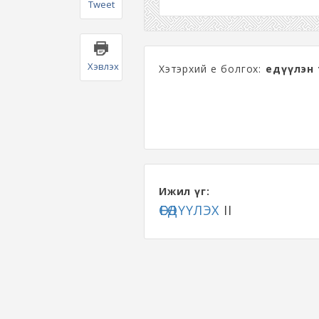
Tweet
Хэвлэх
Хэтэрхий өеө болгох:
өеөдүүлэн
Ижил үг:
ӨЕӨДҮҮЛЭХ
II