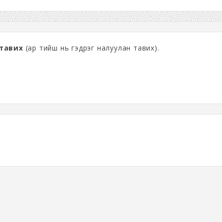
 тавих
(ар тийш нь гэдрэг налуулан тавих).