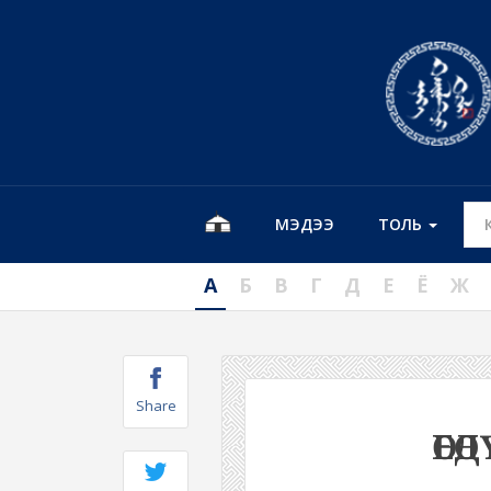
МЭДЭЭ
ТОЛЬ
А
Б
В
Г
Д
Е
Ё
Ж
Share
ӨЕӨ