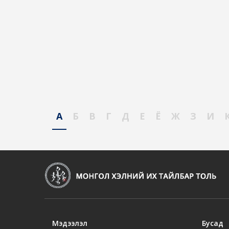
А
Б
В
Г
Д
Е
Ё
Ж
З
И
Мэдээлэл
Бусад