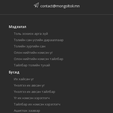
contact@mongoltoli.mn
Мэдээлэл
Толь зохиох арга зүй
Толийн сан үсгийн дарааллаар
Толийн зургийн сан
Олон нийтийн нэмсэн үг
Олон нийтийн нэмсэн тайлбар
Тайлбар толийн тухай
Бусад
Их хайсан үг
Үнэлгээ их авсан үг
Үнэлгээ их авсан тайлбар
Үг их нэмсэн хэрэглэгч
Тайлбар их нэмсэн хэрэглэгч
Ашиглах заавар