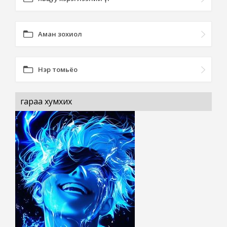
Аман зохиол
Нэр томьёо
гараа хумхих