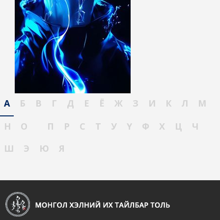
А
Б
В
Г
Д
Е
Ё
Ж
З
И
К
Л
М
Н
О
П
Р
С
Т
У
Ү
Ф
Х
Ц
Ч
Ш
Э
Ю
Я