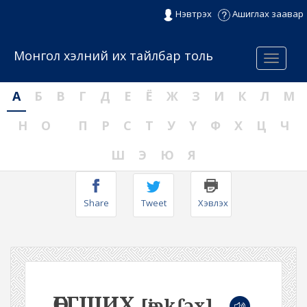
Нэвтрэх
Ашиглах заавар
Монгол хэлний их тайлбар толь
Menu
А
Б
В
Г
Д
Е
Ё
Ж
З
И
К
Л
М
Н
О
П
Р
С
Т
У
Ү
Ф
Х
Ц
Ч
Ш
Э
Ю
Я
Share
Tweet
Хэвлэх
ӨЕГШИХ
[өjəkʃəx]