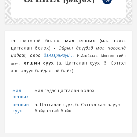
Өег шинжтэй болох:
мал өегших
(мал гэдэс
цатгалан болох) -
Ойрын өдрүүдэд мал ногоонд
цадаж, овоо
дэлгэрэнгүй...
И.Дамбажав. Монгол үгийн
өегшин суух
(а. Цатгалан суух; б. Сэтгэл
д‎ээж.,
хангалуун байдалтай байх).
мал
мал гэдэс цатгалан болох
өегших
өегшин
а. Цатгалан суух; б. Сэтгэл хангалуун
суух
байдалтай байх