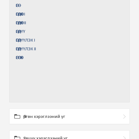
ӨЕӨ
ӨЕӨДӨХ
I
ӨЕӨДӨХ
II
ӨЕӨДҮҮ
ӨЕӨДҮҮЛЭХ
I
ӨЕӨДҮҮЛЭХ
II
ӨЕӨСӨХ
Өргөн хэрэглээний үг
Явцуу хэрэглээний үг