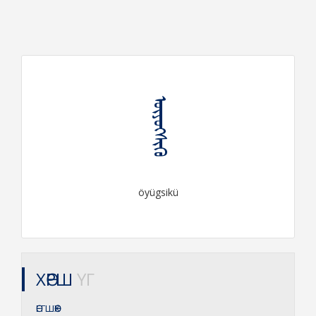
ᠥᠶᠦᠭᠰᠢᠬᠦ
öyügsikü
ХӨРШ
ҮГ
ӨЕГШӨӨХ