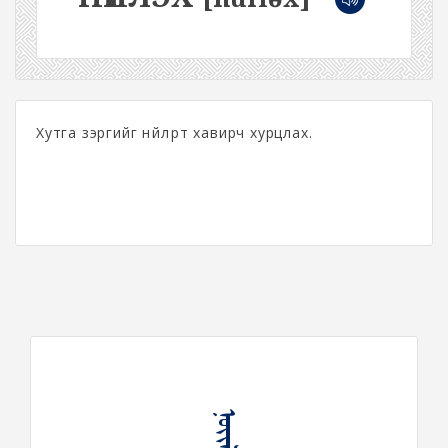
Хутга зэргийг нүйлүүрт хавирч хурцлах.
ᠨᠦᠢᠯᠬᠦ