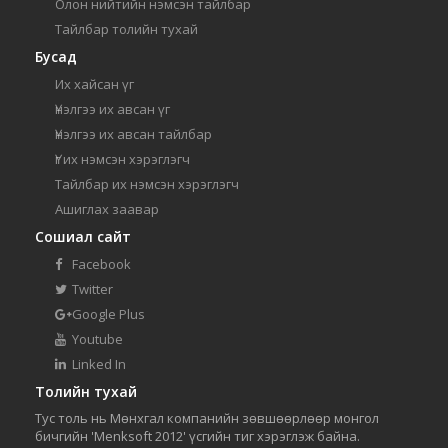
Олон нийтийн нэмсэн тайлбар
Тайлбар толийн тухай
Бусад
Их хайсан үг
Үнэлгээ их авсан үг
Үнэлгээ их авсан тайлбар
Үг их нэмсэн хэрэглэгч
Тайлбар их нэмсэн хэрэглэгч
Ашиглах заавар
Сошиал сайт
Facebook
Twitter
Google Plus
Youtube
Linked In
Толийн тухай
Тус толь нь Мөнхгал компанийн зөвшөөрлөөр монгол
бичгийн 'Menksoft 2012' үсгийн тиг хэрэглэж байна.