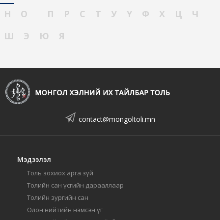
Н
О
П
Р
С
Т
У
Ү
Ф
Х
Ц
Ч
Ш
Э
Ю
Я
contact@mongoltoli.mn
Мэдээлэл
Толь зохиох арга зүй
Толийн сан үсгийн дарааллаар
Толийн зургийн сан
Олон нийтийн нэмсэн үг