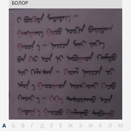
БОЛОР
А
Б
В
Г
Д
Е
Ё
Ж
З
И
К
Л
М