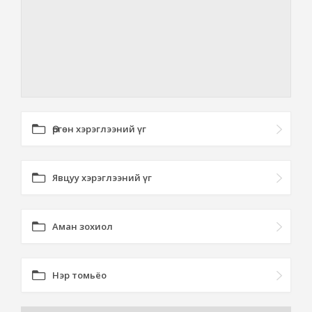
Өргөн хэрэглээний үг
Явцуу хэрэглээний үг
Аман зохиол
Нэр томьёо