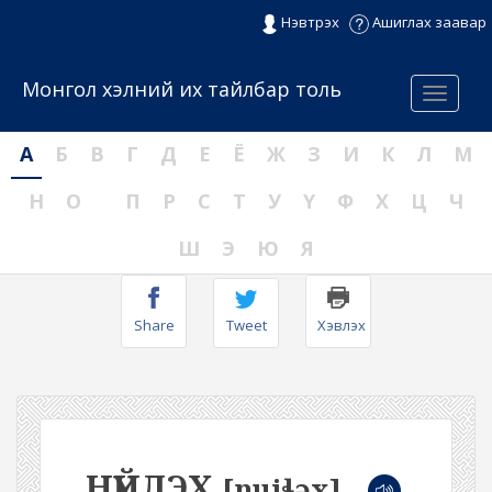
Нэвтрэх
Ашиглах заавар
Монгол хэлний их тайлбар толь
Menu
А
Б
В
Г
Д
Е
Ё
Ж
З
И
К
Л
М
Н
О
П
Р
С
Т
У
Ү
Ф
Х
Ц
Ч
Ш
Э
Ю
Я
Share
Tweet
Хэвлэх
НҮЙЛЭХ
[nuiɬəx]