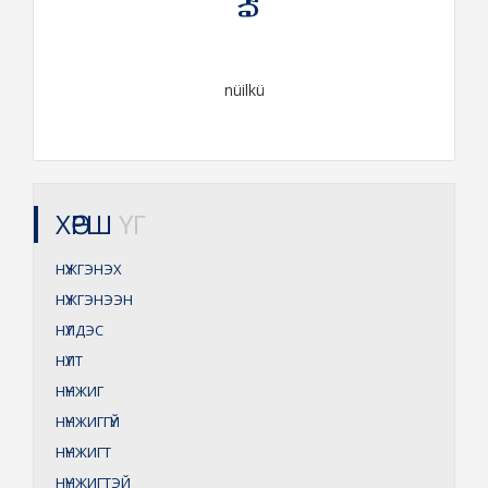
nüilkü
ХӨРШ
ҮГ
НҮЖГЭНЭХ
НҮЖГЭНЭЭН
НҮЛДЭС
НҮЛТ
НҮНЖИГ
НҮНЖИГГҮЙ
НҮНЖИГТ
НҮНЖИГТЭЙ