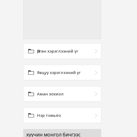
Өргөн хэрэглээний үг
Явцуу хэрэглээний үг
Аман зохиол
Нэр томьёо
хуучин монгол бичгээс