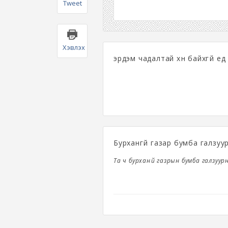
Tweet
Хэвлэх
эрдэм чадалтай хүн байхгүй үе
Бурхангүй газар бумба галзуу
Та ч бурханүй газрын бумба галзуур