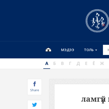
МЭДЭЭ
ТОЛЬ
А
Б
В
Г
Д
Е
Ё
Ж
Share
ламгүй