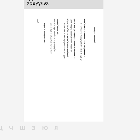
хөрвүүлэх
Ц
Ч
Ш
Э
Ю
Я