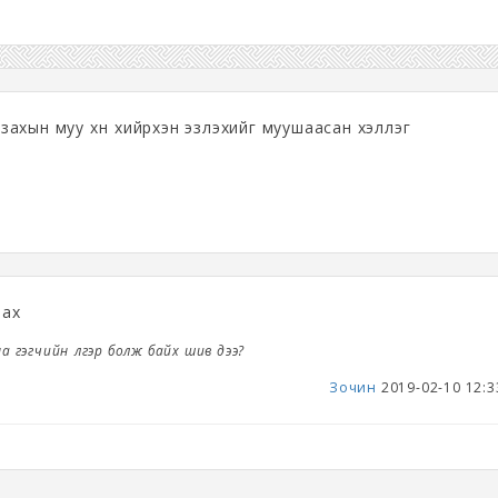
д захын муу хүн хийрхэн эзлэхийг муушаасан хэллэг
рах
на гэгчийн үлгэр болж байх шив дээ?
Зочин
2019-02-10 12:3