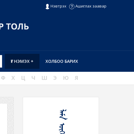
Нэвтрэх
Ашиглах заавар
ҮГ НЭМЭХ +
ХОЛБОО БАРИХ
Ф
Х
Ц
Ч
Ш
Э
Ю
Я