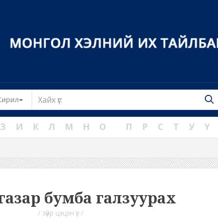
Toggle Dropdown
Кирил
З
И
К
Л
М
Н
О
П
Р
С
Т
У
Ү
 газар бумба галзуурах
/ зүйр цэцэн үг /