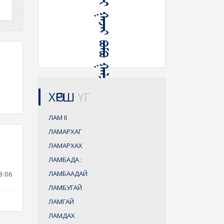
ᠯᠠᠮᠠ ᠦᠭᠡᠢ ᠭᠠᠵᠠᠷ ᠪᠤᠮᠪᠤ ᠭᠠᠯᠵᠠᠭᠤᠷᠠᠬᠤ
ХӨРШ
ҮГ
ЛАМ
II
ЛАМАРХАГ
ЛАМАРХАХ
ЛАМБАДА
:
ЛАМБААДАЙ
3:06
ЛАМБУГАЙ
ЛАМГАЙ
ЛАМДАХ