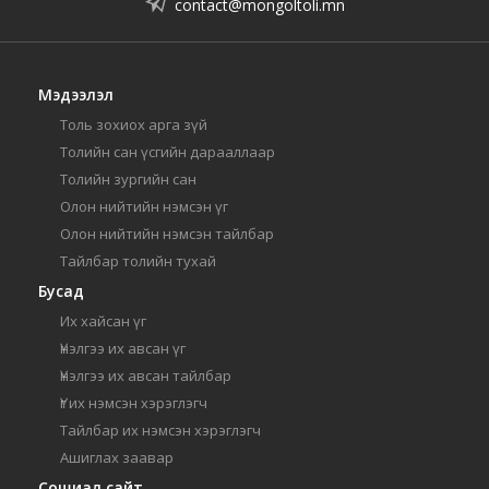
contact@mongoltoli.mn
Мэдээлэл
Толь зохиох арга зүй
Толийн сан үсгийн дарааллаар
Толийн зургийн сан
Олон нийтийн нэмсэн үг
Олон нийтийн нэмсэн тайлбар
Тайлбар толийн тухай
Бусад
Их хайсан үг
Үнэлгээ их авсан үг
Үнэлгээ их авсан тайлбар
Үг их нэмсэн хэрэглэгч
Тайлбар их нэмсэн хэрэглэгч
Ашиглах заавар
Сошиал сайт