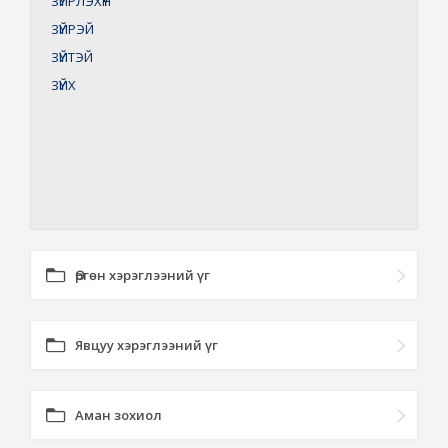
ЗҮЙРЛЭХҮҮН
ЗҮЙРЭЙ
ЗҮЙТЭЙ
ЗҮЙХ
Өргөн хэрэглээний үг
Явцуу хэрэглээний үг
Аман зохиол