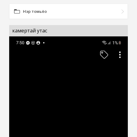
Нэр томьёо
камертай утас