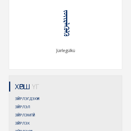
ᠵᠦᠢᠷᠯᠡᠭᠦᠯᠬᠦ
ǰüirlegülkü
ХӨРШ
ҮГ
ЗҮЙРЛЭГДЭХҮҮН
ЗҮЙРЛЭЛ
ЗҮЙРЛЭМГҮЙ
ЗҮЙРЛЭХ