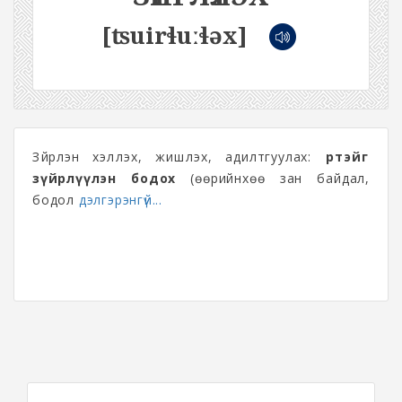
[ʦuirɬuːɬəx]
Зүйрлэн хэлүүлэх, жишүүлэх, адилтгуулах:
өөртэйгөө
зүйрлүүлэн бодох
(өөрийнхөө зан байдал,
бодол
дэлгэрэнгүй...