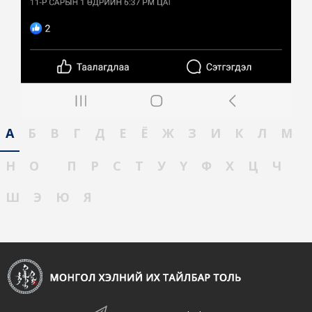
А
Б
В
Г
Д
Е
Ё
Ж
З
И
К
Л
М
Н
О
П
Р
С
Т
У
Ү
Ф
Х
Ц
Ч
Ш
Э
Ю
Я