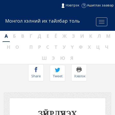
Нэвтрэх
Ашиглах заавар
Монгол хэлний их тайлбар толь
Menu
А
Б
В
Г
Д
Е
Ё
Ж
З
И
К
Л
М
Н
О
П
Р
С
Т
У
Ү
Ф
Х
Ц
Ч
Ш
Э
Ю
Я
Share
Tweet
Хэвлэх
ЗҮЙРЛҮҮЛЭХ