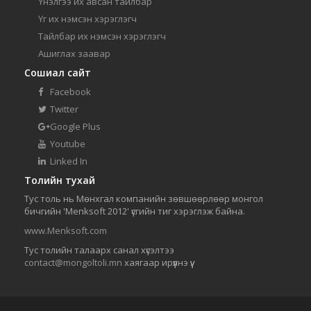
Үнэлгээ их авсан тайлбар
Үг их нэмсэн хэрэглэгч
Тайлбар их нэмсэн хэрэглэгч
Ашиглах заавар
Сошиал сайт
Facebook
Twitter
Google Plus
Youtube
Linked In
Толийн тухай
Тус толь нь Мөнхгал компанийн зөвшөөрлөөр монгол
бичгийн 'Menksoft 2012' үсгийн тиг хэрэглэж байна.
www.Menksoft.com
Тус толийн талаарх санал хүсэлтээ
contact@mongoltoli.mn
хаягаар ирүүлнэ үү.