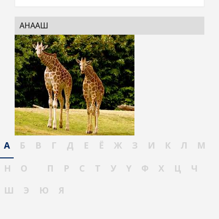
АНААШ
А
Б
В
Г
Д
Е
Ё
Ж
З
И
К
Л
М
Н
О
П
Р
С
Т
У
Ү
Ф
Х
Ц
Ч
Ш
Э
Ю
Я