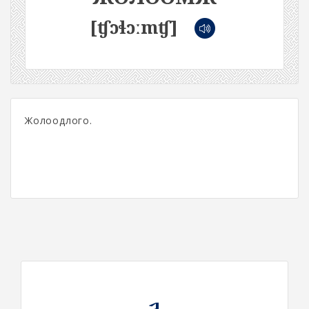
[ʧɔɬɔːmʧ]
Жолоодлого.