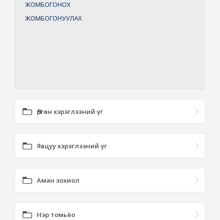
ЖОМБОГОНОХ
ЖОМБОГОНУУЛАХ
Өргөн хэрэглээний үг
Явцуу хэрэглээний үг
Аман зохиол
Нэр томьёо