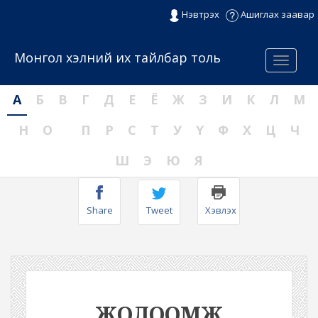
Нэвтрэх
Ашиглах заавар
Монгол хэлний их тайлбар толь
Menu
А
Б
В
Г
Д
Е
Ё
Ж
З
И
К
Л
М
Н
О
П
Р
С
Т
У
Ү
Ф
Х
Ц
Ч
Ш
Э
Ю
Я
Share
Tweet
Хэвлэх
ЖОЛООМЖ