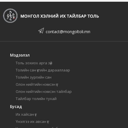
contact@mongoltoli.mn
Мэдээлэл
Толь зохиох арга зүй
Толийн сан үсгийн дарааллаар
Толийн зургийн сан
Олон нийтийн нэмсэн үг
Олон нийтийн нэмсэн тайлбар
Тайлбар толийн тухай
Бусад
Их хайсан үг
Үнэлгээ их авсан үг