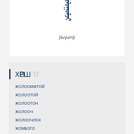
ᠵᠢᠯᠤᠭᠤᠮᠵᠢ
ǰiluγumǰi
ХӨРШ
ҮГ
ЖОЛООМЖТОЙ
ЖОЛООТОЙ
ЖОЛООТОН
ЖОЛООЧ
ЖОЛООЧЛОХ
ЖОМБОГО