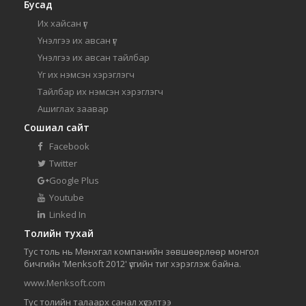
Бусад
Их хайсан үг
Үнэлгээ их авсан үг
Үнэлгээ их авсан тайлбар
Үг их нэмсэн хэрэглэгч
Тайлбар их нэмсэн хэрэглэгч
Ашиглах заавар
Сошиал сайт
Facebook
Twitter
Google Plus
Youtube
Linked In
Толийн тухай
Тус толь нь Мөнхгал компанийн зөвшөөрлөөр монгол
бичгийн 'Menksoft 2012' үсгийн тиг хэрэглэж байна.
www.Menksoft.com
Тус толийн талаарх санал хүсэлтээ