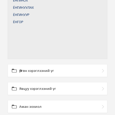
ЁНГИНОХ
ЁНГИНУУЛАХ
ЁНГИНУУР
ЁНГОР
Өргөн хэрэглээний үг
Явцуу хэрэглээний үг
Аман зохиол