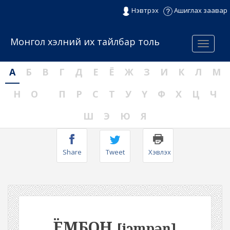
Нэвтрэх
Ашиглах заавар
Монгол хэлний их тайлбар толь
Menu
А
Б
В
Г
Д
Е
Ё
Ж
З
И
К
Л
М
Н
О
П
Р
С
Т
У
Ү
Ф
Х
Ц
Ч
Ш
Э
Ю
Я
Share
Tweet
Хэвлэх
ЁМБОН
[jɔmpəŋ]