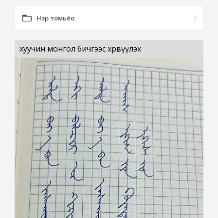
Нэр томьёо
хуучин монгол бичгээс хөрвүүлэх