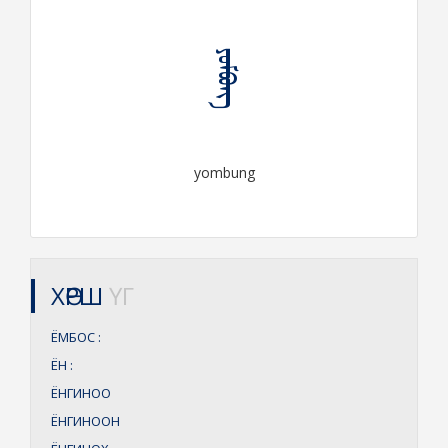
ᠶᠣᠮᠪᠤᠩ
yombung
ХӨРШ
ҮГ
ЁМБОС
:
ЁН
:
ЁНГИНОО
ЁНГИНООН