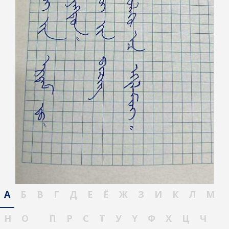
А
Б
В
Г
Д
Е
Ё
Ж
З
И
К
Л
М
Н
О
П
Р
С
Т
У
Ү
Ф
Х
Ц
Ч