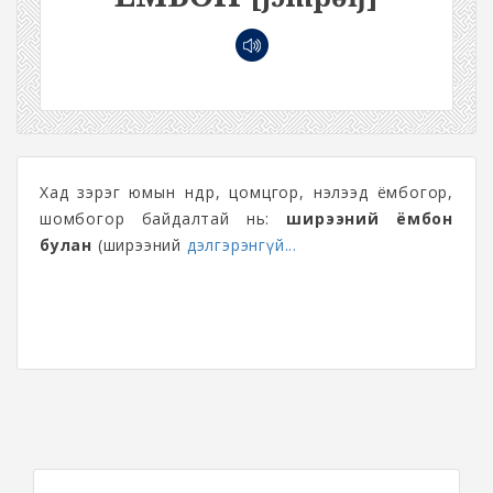
Хад зэрэг юмын өндөр, цомцгор, нэлээд ёмбогор,
шомбогор байдалтай нь:
ширээний ёмбон
булан
(ширээний
дэлгэрэнгүй...