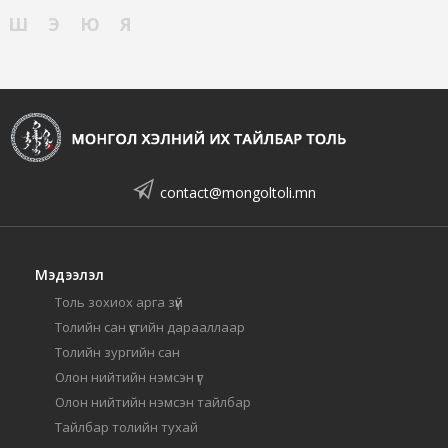
Ш
Э
Ю
Я
contact@mongoltoli.mn
Мэдээлэл
Толь зохиох арга зүй
Толийн сан үсгийн дарааллаар
Толийн зургийн сан
Олон нийтийн нэмсэн үг
Олон нийтийн нэмсэн тайлбар
Тайлбар толийн тухай