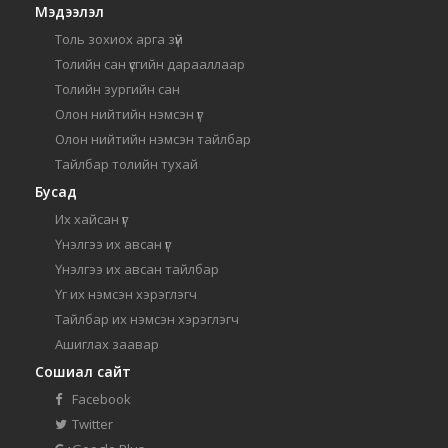
Мэдээлэл
Толь зохиох арга зүй
Толийн сан үсгийн дарааллаар
Толийн зургийн сан
Олон нийтийн нэмсэн үг
Олон нийтийн нэмсэн тайлбар
Тайлбар толийн тухай
Бусад
Их хайсан үг
Үнэлгээ их авсан үг
Үнэлгээ их авсан тайлбар
Үг их нэмсэн хэрэглэгч
Тайлбар их нэмсэн хэрэглэгч
Ашиглах заавар
Сошиал сайт
Facebook
Twitter