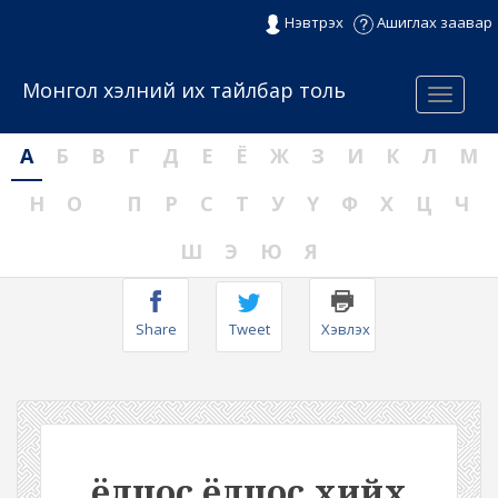
Нэвтрэх
Ашиглах заавар
Монгол хэлний их тайлбар толь
Menu
А
Б
В
Г
Д
Е
Ё
Ж
З
И
К
Л
М
Н
О
П
Р
С
Т
У
Ү
Ф
Х
Ц
Ч
Ш
Э
Ю
Я
Share
Tweet
Хэвлэх
ёлцос ёлцос хийх