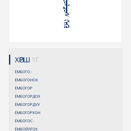
ᠶᠣᠯᠴᠣᠰ ᠶᠣᠯᠴᠣᠰ ᠬᠢᠬᠦ
ХӨРШ
ҮГ
ЁМБОГО
:
ЁМБОГОНОХ
ЁМБОГОР
ЁМБОГОРДОХ
ЁМБОГОРДУУ
ЁМБОГОРХОН
ЁМБОГОС
:
ЁМБОЙЛГОХ