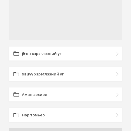
Өргөн хэрэглээний үг
Явцуу хэрэглээний үг
Аман зохиол
Нэр томьёо