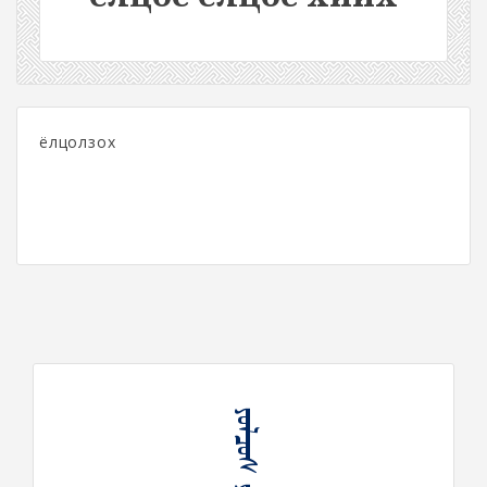
ёлцолзох