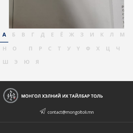
А
Б
В
Г
Д
Е
Ё
Ж
З
И
К
Л
М
Н
О
П
Р
С
Т
У
Ү
Ф
Х
Ц
Ч
Ш
Э
Ю
Я
contact@mongoltoli.mn