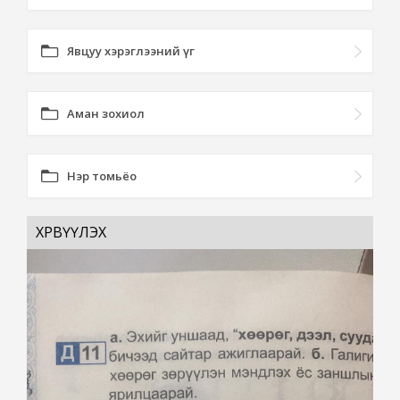
Явцуу хэрэглээний үг
Аман зохиол
Нэр томьёо
ХӨРВҮҮЛЭХ