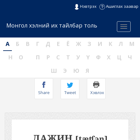
Нэвтрэх
Ашиглах заавар
Монгол хэлний их тайлбар толь
Menu
А
Б
В
Г
Д
Е
Ё
Ж
З
И
К
Л
М
Н
О
П
Р
С
Т
У
Ү
Ф
Х
Ц
Ч
Ш
Э
Ю
Я
Share
Tweet
Хэвлэх
ДАЖИН
[tæʧəŋ]