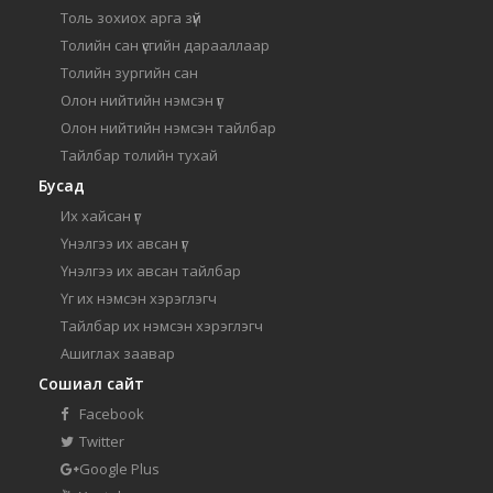
Толь зохиох арга зүй
Толийн сан үсгийн дарааллаар
Толийн зургийн сан
Олон нийтийн нэмсэн үг
Олон нийтийн нэмсэн тайлбар
Тайлбар толийн тухай
Бусад
Их хайсан үг
Үнэлгээ их авсан үг
Үнэлгээ их авсан тайлбар
Үг их нэмсэн хэрэглэгч
Тайлбар их нэмсэн хэрэглэгч
Ашиглах заавар
Сошиал сайт
Facebook
Twitter
Google Plus