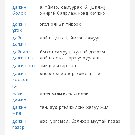
дажин
а. Үймэх, самуурах; б. [шилж]
болох
Учиргүй баярлаж ихэд хөгжих
дажин
эгэл олныг түйвээх
үүсгэх
дайн
дайн тулаан, үймээн самуун
дажин
дайнаас
үймээн самуун, хулгай дээрэм
дажин нь
дайнаас илүү гарз учруулдаг
дажин зан
нийцгүй яхир зан
дажин
хүнс хоол ховор хомс цаг үе
хоосон
цаг
өлөн
өлөн зэлмүүн, өлсгөлөн
дажин
дажин
ган, зуд үргэлжилсэн хатуу жил
жил
дажин
өвс, ургамал, бэлчээр муутай газар
газар