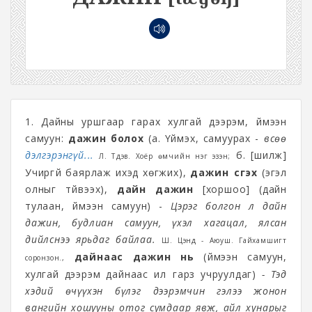
1. Дайны уршгаар гарах хулгай дээрэм, үймээн
самуун:
дажин болох
(а. Үймэх, самуурах -
Өвсөө
дэлгэрэнгүй...
б. [шилж]
Л. Түдэв. Хоёр өмчийн нэг эзэн;
Учиргүй баярлаж ихэд хөгжих),
дажин үүсгэх
(эгэл
олныг түйвээх),
дайн дажин
[хоршоо] (дайн
тулаан, үймээн самуун) -
Цэрэг болгон л дайн
дажин, будлиан самуун, үхэл хагацал, ялсан
дийлснээ ярьдаг байлаа.
Ш. Цэнд - Аюуш. Гайхамшигт
дайнаас дажин нь
(үймээн самуун,
соронзон.,
хулгай дээрэм дайнаас илүү гарз учруулдаг)
- Тэд
хэдий өчүүхэн бүлэг дээрэмчин гэлээ жонон
вангийн хошууны отог сумдаар явж, айл хунарыг