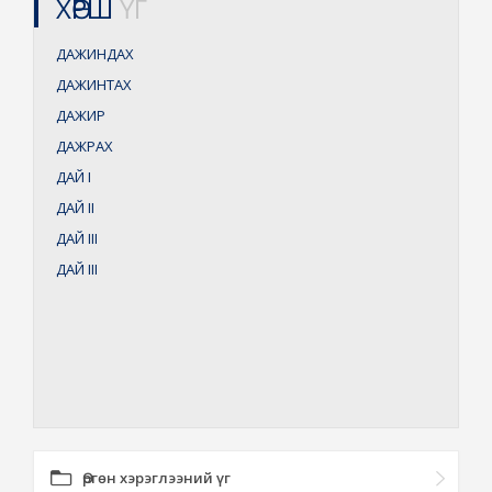
ХӨРШ
ҮГ
ДАЖИНДАХ
ДАЖИНТАХ
ДАЖИР
ДАЖРАХ
ДАЙ
I
ДАЙ
II
ДАЙ
III
ДАЙ
III
Өргөн хэрэглээний үг