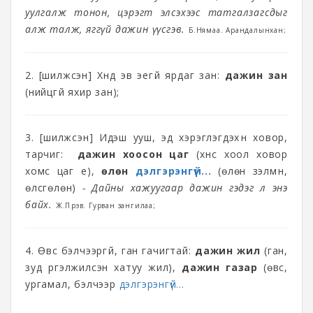
уулгалж тонон, цэрэгт элсэхээс татгалзагсдыг
алж талж, яггүй дажин үүсгэв.
Б.Нямаа. Арандалынхан;
2. [шилжсэн] Хүнд эв эегүй ярдаг зан:
дажин зан
(нийцгүй яхир зан);
3. [шилжсэн] Идэш ууш, эд хэрэглэгдэхүүн ховор,
тарчиг:
дажин хоосон цаг
(хүнс хоол ховор
хомс цаг үе),
өлөн
дэлгэрэнгүй...
(өлөн зэлмүүн,
өлсгөлөн)
- Дайны хажуугаар дажин гэдэг л энэ
байх.
Ж.Пүрэв. Гурван зангилаа;
4. Өвс бэлчээргүй, ган гачигтай:
дажин жил
(ган,
зуд үргэлжилсэн хатуу жил),
дажин газар
(өвс,
ургамал, бэлчээр
дэлгэрэнгүй...