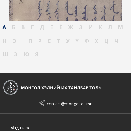
А
Б
В
Г
Д
Е
Ё
Ж
З
И
К
Л
М
Н
О
П
Р
С
Т
У
Ү
Ф
Х
Ц
Ч
Ш
Э
Ю
Я
contact@mongoltoli.mn
Мэдээлэл