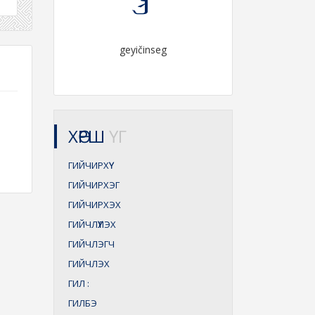
geyičinseg
ХӨРШ
ҮГ
ГИЙЧИРХҮҮ
ГИЙЧИРХЭГ
ГИЙЧИРХЭХ
ГИЙЧЛҮҮЛЭХ
ГИЙЧЛЭГЧ
ГИЙЧЛЭХ
ГИЛ
:
ГИЛБЭ