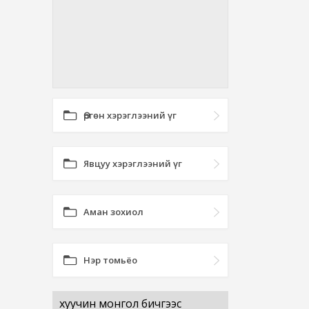
Өргөн хэрэглээний үг
Явцуу хэрэглээний үг
Аман зохиол
Нэр томьёо
хуучин монгол бичгээс