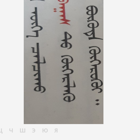
Ц
Ч
Ш
Э
Ю
Я