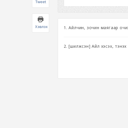
Tweet
Хэвлэх
1. Айлчин, зочин маягаар очи
2. [шилжсэн] Айл хэсэх, тэнэх