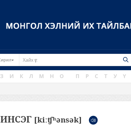
Toggle Dropdown
Кирил
З
И
К
Л
М
Н
О
П
Р
С
Т
У
Ү
ЧИНСЭГ
[kiːʧʰənsək]