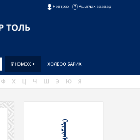
Нэвтрэх
Ашиглах заавар
ҮГ НЭМЭХ +
ХОЛБОО БАРИХ
Ф
Х
Ц
Ч
Ш
Э
Ю
Я
ᠭᠡᠶᠢᠴᠢᠨᠰᠡᠭ