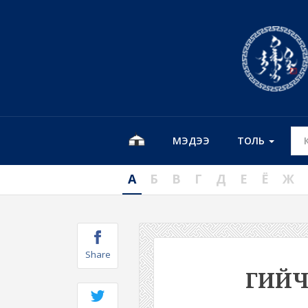
МЭДЭЭ
ТОЛЬ
А
Б
В
Г
Д
Е
Ё
Ж
Share
ГИЙ