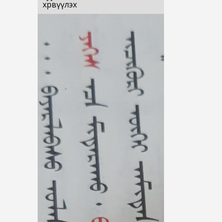
хөрвүүлэх