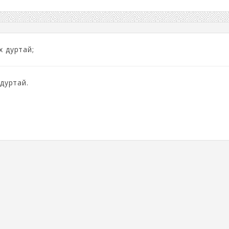
х дуртай;
 дуртай.