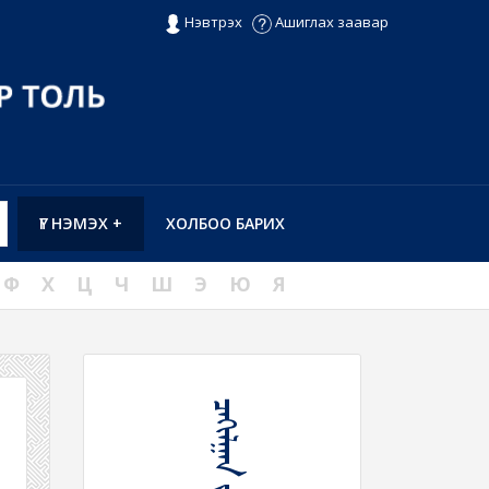
Нэвтрэх
Ашиглах заавар
ҮГ НЭМЭХ +
ХОЛБОО БАРИХ
Ф
Х
Ц
Ч
Ш
Э
Ю
Я