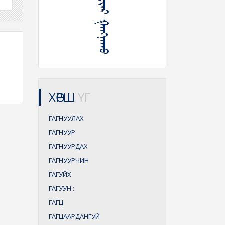
ᠴᠠᠬᠢᠯᠭᠠᠨ ᠢᠢᠠᠷ ᠭᠠᠩᠨᠠᠬᠤ
ХӨРШ
ҮГ
ГАГНУУЛАХ
ГАГНУУР
ГАГНУУРДАХ
ГАГНУУРЧИН
ГАГУЙХ
ГАГУУН
:
ГАГЦ
ГАГЦААРДАНГУЙ