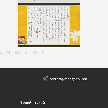
Ц
Ч
Ш
Э
Ю
Я
contact@mongoltoli.mn
Толийн тухай