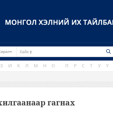
Toggle Dropdown
Кирил
З
И
К
Л
М
Н
О
П
Р
С
Т
У
Ү
хилгаанаар гагнах