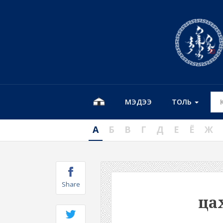
МЭДЭЭ
ТОЛЬ
А
Б
В
Г
Д
Е
Ё
Ж
Share
ца