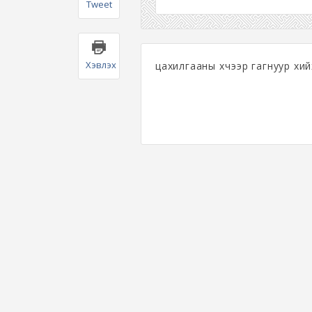
Tweet
Хэвлэх
цахилгааны хүчээр гагнуур хий