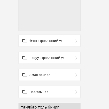
Өргөн хэрэглээний үг
Явцуу хэрэглээний үг
Аман зохиол
Нэр томьёо
тайлбар толь бичиг