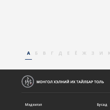
А
Б
В
Г
Д
Е
Ё
Ж
З
И
Мэдээлэл
Бусад