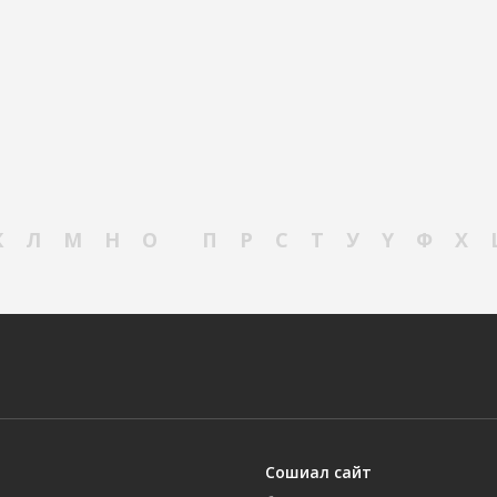
К
Л
М
Н
О
П
Р
С
Т
У
Ү
Ф
Х
Сошиал сайт