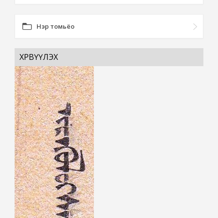
Нэр томьёо
ХӨРВҮҮЛЭХ