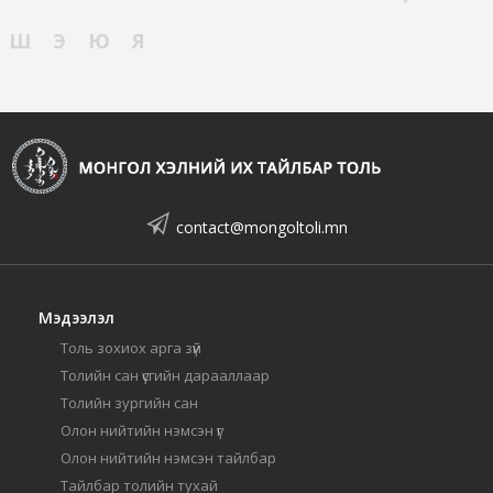
Ш
Э
Ю
Я
contact@mongoltoli.mn
Мэдээлэл
Толь зохиох арга зүй
Толийн сан үсгийн дарааллаар
Толийн зургийн сан
Олон нийтийн нэмсэн үг
Олон нийтийн нэмсэн тайлбар
Тайлбар толийн тухай