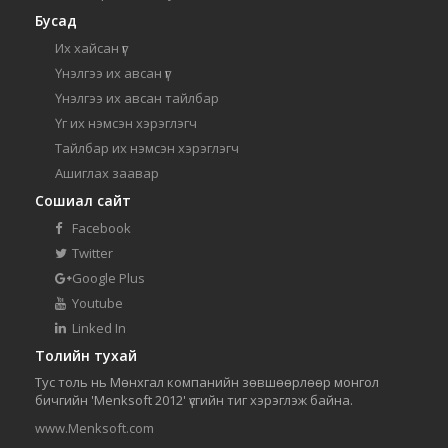
Бусад
Их хайсан үг
Үнэлгээ их авсан үг
Үнэлгээ их авсан тайлбар
Үг их нэмсэн хэрэглэгч
Тайлбар их нэмсэн хэрэглэгч
Ашиглах заавар
Сошиал сайт
Facebook
Twitter
Google Plus
Youtube
Linked In
Толийн тухай
Тус толь нь Мөнхгал компанийн зөвшөөрлөөр монгол
бичгийн 'Menksoft 2012' үсгийн тиг хэрэглэж байна.
www.Menksoft.com