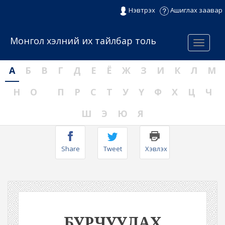
Нэвтрэх
Ашиглах заавар
Монгол хэлний их тайлбар толь
Menu
А
Б
В
Г
Д
Е
Ё
Ж
З
И
К
Л
М
Н
О
П
Р
С
Т
У
Ү
Ф
Х
Ц
Ч
Ш
Э
Ю
Я
Share
Tweet
Хэвлэх
БУРЧУУЛАХ