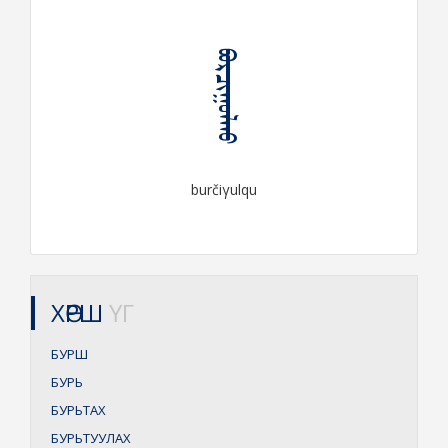
ᠪᠤᠷᠴᠢᠭᠤᠯᠬᠤ
burčiγulqu
ХӨРШ
ҮГ
БУРШ
БУРЬ
БУРЬТАХ
БУРЬТУУЛАХ