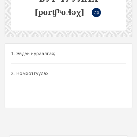
[porʧʰoːɬəχ]
1. Эвдэн нураалгах;
2. Номхотгуулах.