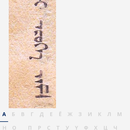
А
Б
В
Г
Д
Е
Ё
Ж
З
И
К
Л
М
Н
О
П
Р
С
Т
У
Ү
Ф
Х
Ц
Ч