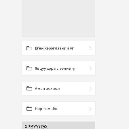
Өргөн хэрэглээний үг
Явцуу хэрэглээний үг
Аман зохиол
Нэр томьёо
ХӨРВҮҮЛЭХ