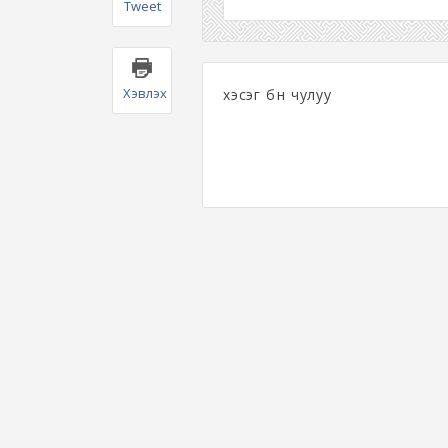
Tweet
Хэвлэх
хэсэг бөөн чулуу