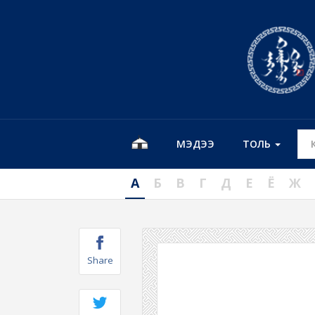
МЭДЭЭ
ТОЛЬ
А
Б
В
Г
Д
Е
Ё
Ж
Share