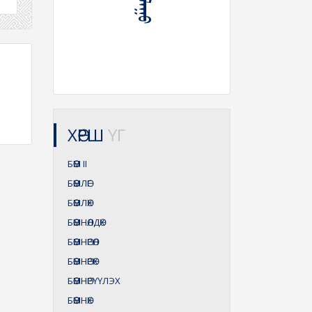
ХӨРШ
ҮГ
БӨӨМ
II
БӨӨМЛӨГ
БӨӨМЛӨХ
БӨӨМНӨЛДӨХ
БӨӨМНӨРӨЛ
БӨӨМНӨРӨХ
БӨӨМНӨРҮҮЛЭХ
БӨӨМНӨХ