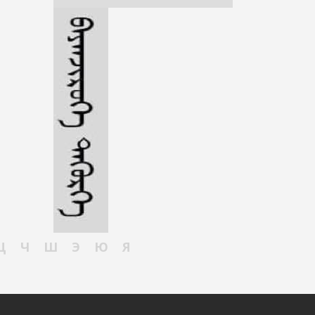
Ц
Ч
Ш
Э
Ю
Я