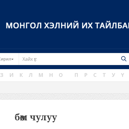
Toggle Dropdown
Кирил
З
И
К
Л
М
Н
О
П
Р
С
Т
У
Ү
бөөм чулуу