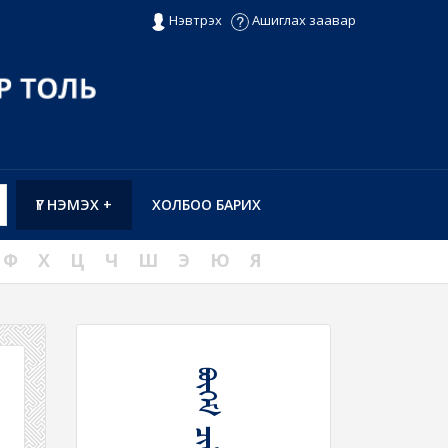
Нэвтрэх
Ашиглах заавар
ҮГ НЭМЭХ +
ХОЛБОО БАРИХ
Ф
Х
Ц
Ч
Ш
Э
Ю
Я
ᠪᠥᠭᠡᠮ ᠴᠢᠯᠠᠭᠤ