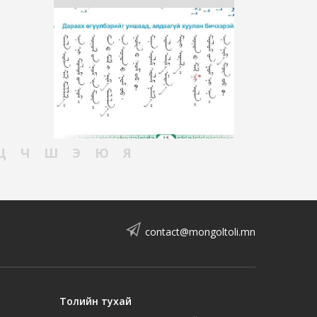
Ц
Ч
Ш
Э
Ю
Я
contact@mongoltoli.mn
Толийн тухай