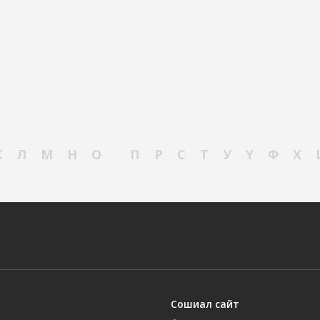
К
Л
М
Н
О
П
Р
С
Т
У
Ү
Ф
Х
Сошиал сайт