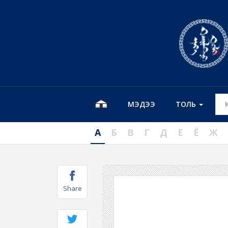
МЭДЭЭ
ТОЛЬ
А
Б
В
Г
Д
Е
Ё
Ж
Share