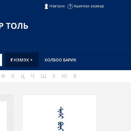
Нэвтрэх
Ашиглах заавар
ҮГ НЭМЭХ +
ХОЛБОО БАРИХ
Ф
Х
Ц
Ч
Ш
Э
Ю
Я
ᠰᠢᠰᠢ ᠪᠥᠭᠡᠯᠵᠢᠬᠦ