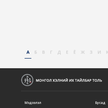
А
Б
В
Г
Д
Е
Ё
Ж
З
И
Мэдээлэл
Бусад