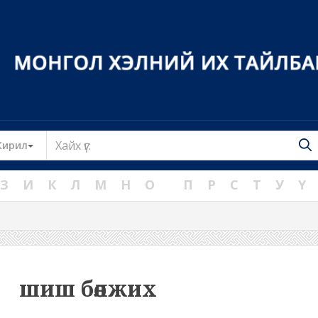
Toggle Dropdown
Кирил
З
И
К
Л
М
Н
О
П
Р
С
Т
У
Ү
шиш бөөлжих