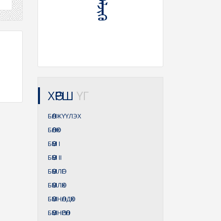
ХӨРШ
ҮГ
БӨӨЛЖҮҮЛЭХ
БӨӨЛӨХ
БӨӨМ
I
БӨӨМ
II
БӨӨМЛӨГ
БӨӨМЛӨХ
БӨӨМНӨЛДӨХ
БӨӨМНӨРӨЛ