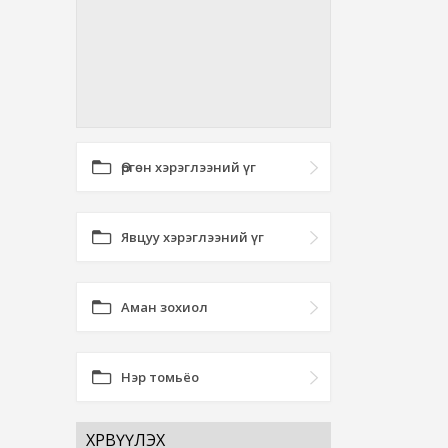
Өргөн хэрэглээний үг
Явцуу хэрэглээний үг
Аман зохиол
Нэр томьёо
ХӨРВҮҮЛЭХ