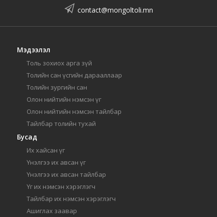
contact@mongoltoli.mn
Мэдээлэл
Толь зохиох арга зүй
Толийн сан үсгийн дарааллаар
Толийн зургийн сан
Олон нийтийн нэмсэн үг
Олон нийтийн нэмсэн тайлбар
Тайлбар толийн тухай
Бусад
Их хайсан үг
Үнэлгээ их авсан үг
Үнэлгээ их авсан тайлбар
Үг их нэмсэн хэрэглэгч
Тайлбар их нэмсэн хэрэглэгч
Ашиглах заавар