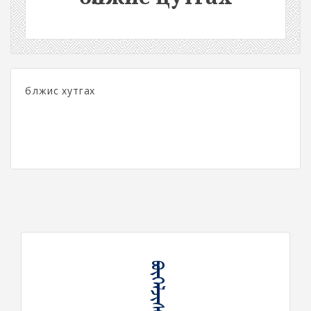
бөөлжис хутгах