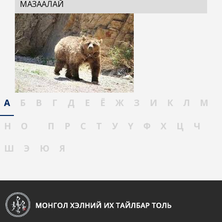
МАЗААЛАЙ
А
Б
В
Г
Д
Е
Ё
Ж
З
И
К
Л
М
Н
О
П
Р
С
Т
У
Ү
Ф
Х
Ц
Ч
Ш
Э
Ю
Я