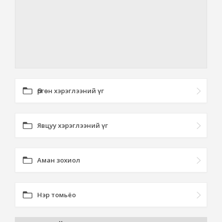
Өргөн хэрэглээний үг
Явцуу хэрэглээний үг
Аман зохиол
Нэр томьёо