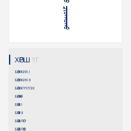
ᠪᠥᠭᠡᠯᠵᠢᠰᠦ ᠴᠢᠳᠬᠤᠬᠤ
ХӨРШ
ҮГ
БӨӨЛЖИХ
I
БӨӨЛЖИХ
II
БӨӨЛЖҮҮЛЭХ
БӨӨЛӨХ
БӨӨМ
I
БӨӨМ
II
БӨӨМЛӨГ
БӨӨМЛӨХ