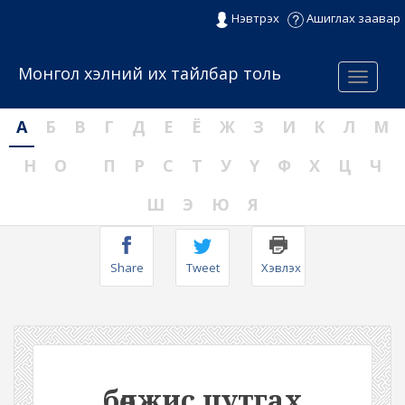
Нэвтрэх
Ашиглах заавар
Монгол хэлний их тайлбар толь
Menu
А
Б
В
Г
Д
Е
Ё
Ж
З
И
К
Л
М
Н
О
П
Р
С
Т
У
Ү
Ф
Х
Ц
Ч
Ш
Э
Ю
Я
Share
Tweet
Хэвлэх
бөөлжис цутгах