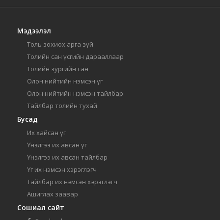
Мэдээлэл
Толь зохиох арга зүй
Толийн сан үсгийн дарааллаар
Толийн зургийн сан
Олон нийтийн нэмсэн үг
Олон нийтийн нэмсэн тайлбар
Тайлбар толийн тухай
Бусад
Их хайсан үг
Үнэлгээ их авсан үг
Үнэлгээ их авсан тайлбар
Үг их нэмсэн хэрэглэгч
Тайлбар их нэмсэн хэрэглэгч
Ашиглах заавар
Сошиал сайт