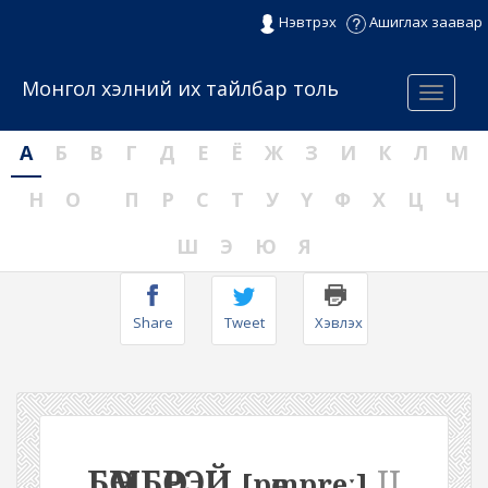
Нэвтрэх
Ашиглах заавар
Монгол хэлний их тайлбар толь
Menu
А
Б
В
Г
Д
Е
Ё
Ж
З
И
К
Л
М
Н
О
П
Р
С
Т
У
Ү
Ф
Х
Ц
Ч
Ш
Э
Ю
Я
Share
Tweet
Хэвлэх
БӨМБӨРЭЙ
II
[pөmpreː]