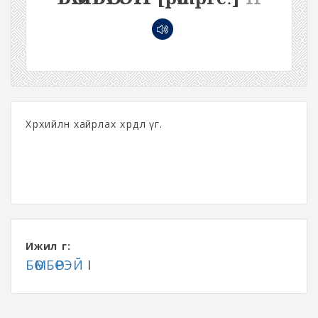
Хөөрхийлөн хайрлах өхөөрдөл үг.
Ижил үг:
БӨМБӨРЭЙ
I