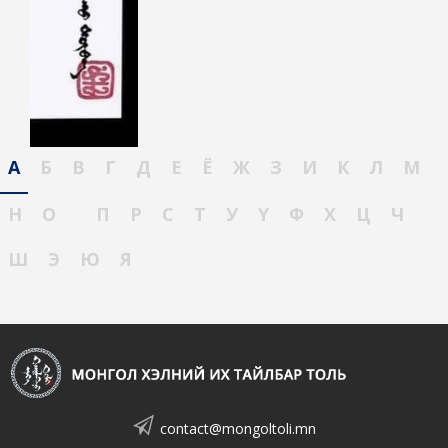
А
Б
В
Г
Д
Е
Ё
Ж
З
И
К
Л
М
Н
О
П
Р
С
Т
У
Ү
Ф
Х
Ц
Ч
Ш
Э
Ю
Я
contact@mongoltoli.mn