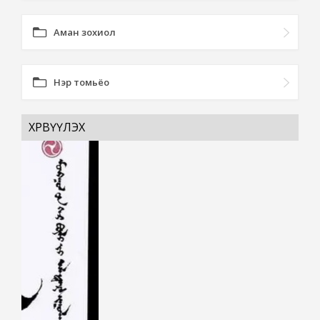
Аман зохиол
Нэр томьёо
ХӨРВҮҮЛЭХ