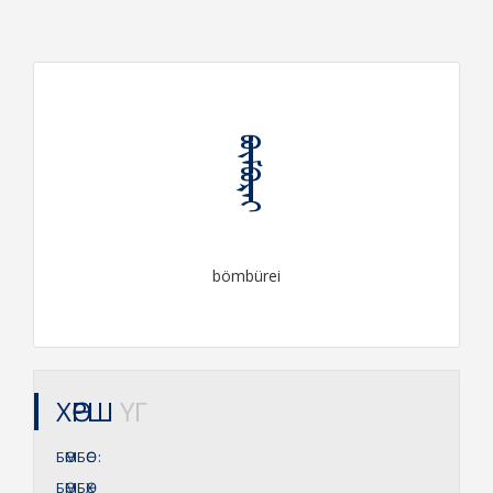
ᠪᠥᠮᠪᠦᠷᠡᠶ
bömbürei
ХӨРШ
ҮГ
БӨМБӨС
:
БӨМБӨХ