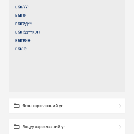
БӨМБҮҮ
:
БӨМГӨР
БӨМГӨРДҮҮ
БӨМГӨРДҮҮХЭН
БӨМГӨРХӨН
БӨМЛӨГ
Өргөн хэрэглээний үг
Явцуу хэрэглээний үг