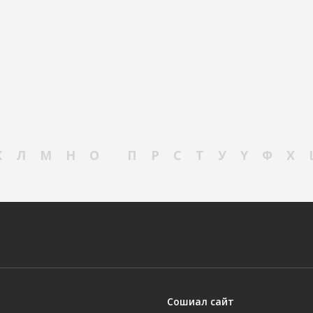
К
Л
М
Н
О
П
Р
С
Т
У
Ү
Ф
Х
Сошиал сайт