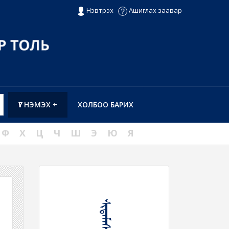
Нэвтрэх
Ашиглах заавар
ҮГ НЭМЭХ +
ХОЛБОО БАРИХ
Ф
Х
Ц
Ч
Ш
Э
Ю
Я
ᠰᠢᠳᠡᠮᠡᠰᠦ