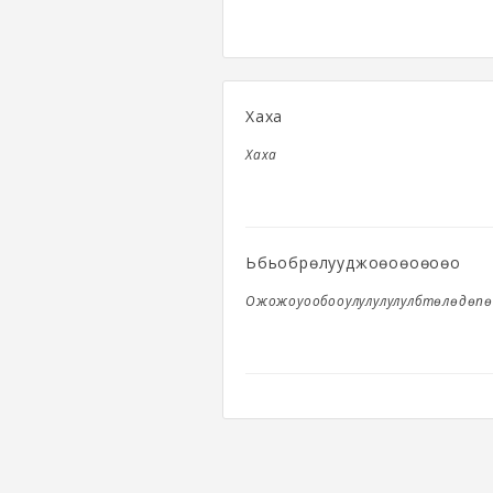
Хаха
Хаха
Ьбьобрөлууджоөоөоөоөо
Ожожоуообооулулулулулбтөлөдөп