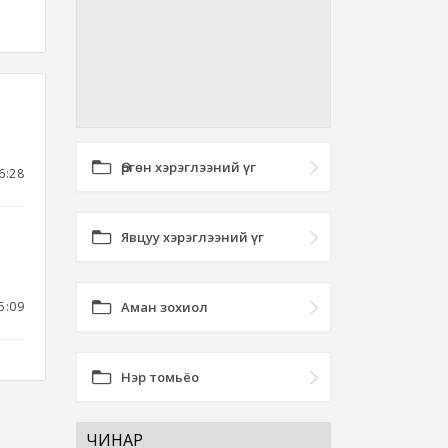
Өргөн хэрэглээний үг
6:28
Явцуу хэрэглээний үг
5:09
Аман зохиол
Нэр томьёо
ЧИНАР