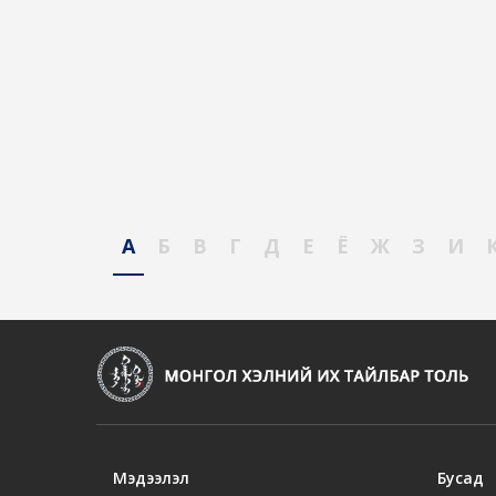
А
Б
В
Г
Д
Е
Ё
Ж
З
И
Мэдээлэл
Бусад