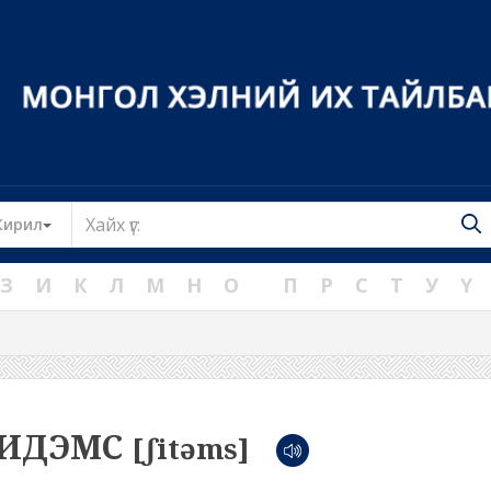
Toggle Dropdown
Кирил
З
И
К
Л
М
Н
О
П
Р
С
Т
У
Ү
ИДЭМС
[ʃitəms]