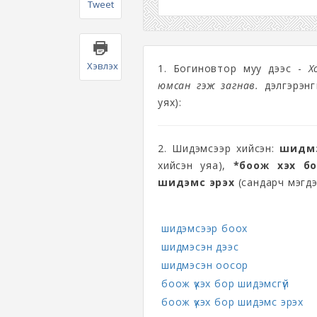
Tweet
Хэвлэх
1. Богиновтор муу дээс -
Х
юмсан гэж загнав.
дэлгэрэнгүй
уях):
2. Шидэмсээр хийсэн:
шидмэ
хийсэн уяа),
*боож үхэх 
шидэмс эрэх
(сандарч мэгдэ
шидэмсээр боох
шидмэсэн дээс
шидмэсэн оосор
боож үхэх бор шидэмсгүй
боож үхэх бор шидэмс эрэх