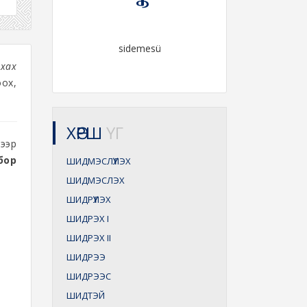
sidemesü
хах
ох,
ХӨРШ
ҮГ
ээр
бор
ШИДМЭСЛҮҮЛЭХ
ШИДМЭСЛЭХ
ШИДРҮҮЛЭХ
ШИДРЭХ
I
ШИДРЭХ
II
ШИДРЭЭ
ШИДРЭЭС
ШИДТЭЙ