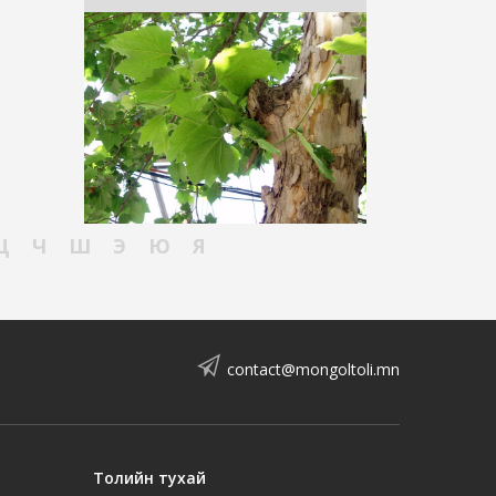
Ц
Ч
Ш
Э
Ю
Я
contact@mongoltoli.mn
Толийн тухай