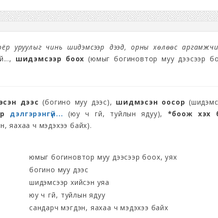
оёр уруулыг чинь шидэмсээр үдээд, орны хөлөөс аргамжчи
...
,
шидэмсээр боох
(юмыг богиновтор муу дээсээр бо
сэн дээс
(богино муу дээс),
шидмэсэн оосор
(шидэмс
бор
дэлгэрэнгүй...
(юу ч үгүй, туйлын ядуу),
*боож үхэх 
н, яахаа ч мэдэхээ байх).
юмыг богиновтор муу дээсээр боох, уях
богино муу дээс
шидэмсээр хийсэн уяа
юу ч үгүй, туйлын ядуу
сандарч мэгдэн, яахаа ч мэдэхээ байх