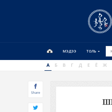
МЭДЭЭ
ТОЛЬ
А
Б
В
Г
Д
Е
Ё
Ж
Share
Ш