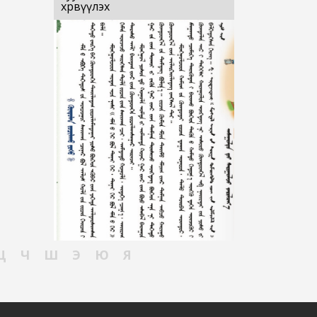
хөрвүүлэх
Ц
Ч
Ш
Э
Ю
Я