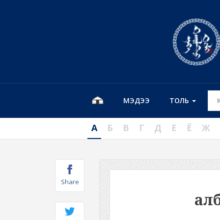
МЭДЭЭ
ТОЛЬ
А
Б
В
Г
Д
Е
Ё
Ж
Share
алб