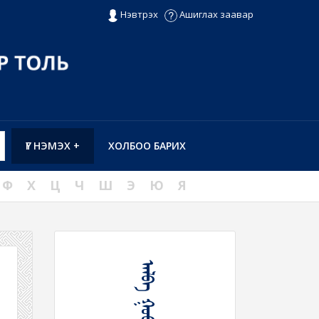
Нэвтрэх
Ашиглах заавар
ҮГ НЭМЭХ +
ХОЛБОО БАРИХ
Ф
Х
Ц
Ч
Ш
Э
Ю
Я