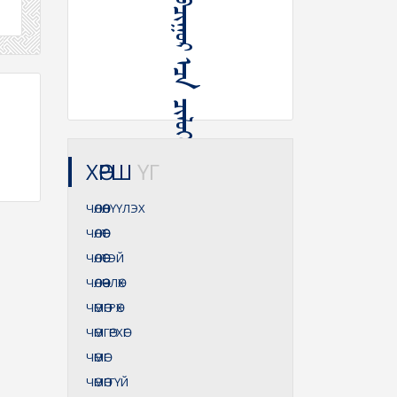
ᠠᠯᠪᠠ ᠭᠤᠪᠴᠢᠭᠤᠷ ᠠᠴᠠ ᠴᠢᠯᠦᠭᠡᠯᠡᠬᠦ
ХӨРШ
ҮГ
ЧӨЛӨӨЛҮҮЛЭХ
ЧӨЛӨӨТ
ЧӨЛӨӨТЭЙ
ЧӨЛӨӨЧЛӨХ
ЧӨМӨГРӨХ
ЧӨМГӨРХӨГ
ЧӨМӨГ
ЧӨМӨГГҮЙ