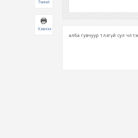
Tweet
Хэвлэх
алба гувчуур төлөхгүй сул чөлөө