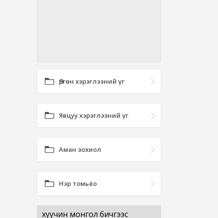
Өргөн хэрэглээний үг
Явцуу хэрэглээний үг
Аман зохиол
Нэр томьёо
хуучин монгол бичгээс