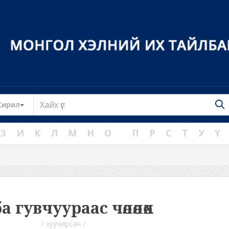
Toggle Dropdown
Кирил
З
И
К
Л
М
Н
О
П
Р
С
Т
У
Ү
а гувчуураас чөлөөлөх
/ хуучирсан /